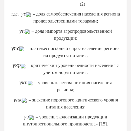
(2)
γ
с
где,
– доля самообеспечения населения региона
продовольственными товарами;
γ
п
– доля импорта агропродовольственной
продукции;
γ
пс
– платежеспособный спрос населения региона
на продукты питания;
γ
кр
– критический уровень бедности населения с
учетом норм питания;
γ
кп
– уровень качества питания населения
региона;
γ
пк
– значение порогового критического уровня
питания населения;
γ
э
– уровень экологизации продукции
внутрирегионального производства» [15].