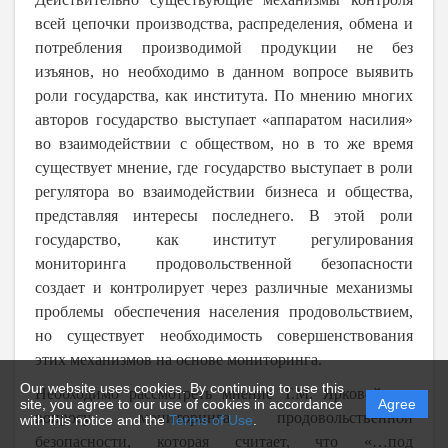
всей цепочки производства, распределения, обмена и
потребления производимой продукции не без
изъянов, но необходимо в данном вопросе выявить
роли государства, как института. По мнению многих
авторов государство выступает «аппаратом насилия»
во взаимодействии с обществом, но в то же время
существует мнение, где государство выступает в роли
регулятора во взаимодействии бизнеса и общества,
представляя интересы последнего. В этой роли
государство, как институт регулирования
мониторинга продовольственной безопасности
создает и контролирует через различные механизмы
проблемы обеспечения населения продовольствием,
но существует необходимость совершенствования
этих механизмов на основе мониторинга.
Our website uses cookies. By continuing to use this
Необходимо рассмотреть мнение Т.М. Ярковой, по
site, you agree to our use of cookies in accordance
Agree
вопросу мониторинга продовольственной
with this notice and the
Terms of Use
.
безопасности, которая считает, что «…под