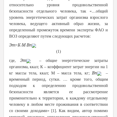
относительно уровня продовольственной
безопасности отдельного человека, так «…общий
уровень энергетических затрат организма взрослого
человека, ведущего активный образ жизни, за
определенный промежуток времени эксперты ФАО и
ВОЗ определяют путем следующих расчетов:
Э
т
=К∙М∙
В
п
(1)
Э
т
где,
– общие энергетические затраты
организма, ккал; К – коэффициент затрат энергии на 1
В
п
кг массы тела, ккал; М – масса тела, кг;
–
временный период, сутки. … кроме того, общим
подходом к определению продовольственной
безопасности является ее рассмотрение
применительно к территории, к каждому отдельному
человеку в любом месте проживания в соответствии
со своими доходами» [
1
]. Как видим, автор помимо
мировой практики определения продовольственной