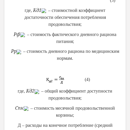
(3)
К
д1
где,
– стоимостной коэффициент
достаточности обеспечения потребления
продовольствия;
Р
ф
– стоимость фактического дневного рациона
питания;
Р
р
– стоимость дневного рациона по медицинским
нормам.
(4)
К
д2
где,
– общий коэффициент доступности
продовольствия;
С
пк
– стоимость месячной продовольственной
корзины;
Д – расходы на конечное потребление (средний