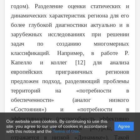
годом). Разделение оценки статических и
динамических характеристик региона для его
более глубокой диагностики актуально и в
зарубежных исследованиях при решении
задач по созданию многомерных
классификаций. Например, в работе Р.
Капелло и коллег [12] для анализа
европейских приграничных регионов
предложен подход, разделяющий проблемы
территорий на «потребности в
обеспеченности» (аналог низкого
«Состояния») и «потребности в
эффективности» (неспособность эффективно
Our website uses cookies. By continuing to use this
site, you agree to our use of cookies in accordance
Agree
использовать имеющиеся ресурсы, что
with this notice and the
Terms of Use
.
отражается в низкой «Динамике»). Такой