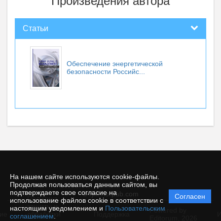
Произведения автора
Статьи
Обеспечение энергетической
безопасности Российс...
На нашем сайте используются cookie-файлы.
Продолжая пользоваться данным сайтом, вы
подтверждаете свое согласие на
© rjm.riorpub.com
Согласен
Политика
использование файлов cookie в соответствии с
защиты и
настоящим уведомлением и
Пользовательским
Powered by
ие
обработки
Поддержка
И
соглашением
.
Editorum,
2026