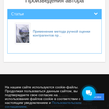
Произведения автора
Статьи
Применение метода ручной оценки
контрагентов пр...
На нашем сайте используются cookie-файлы.
Продолжая пользоваться данным сайтом, вы
подтверждаете свое согласие на
© rjm.riorpub.com
Согласен
Политика
использование файлов cookie в соответствии с
защиты и
настоящим уведомлением и
Пользовательским
Powered by
ие
обработки
Поддержка
И
соглашением
.
Editorum,
2026