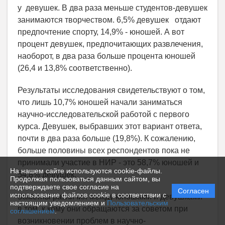
у девушек. В два раза меньше студентов-девушек
занимаются творчеством. 6,5% девушек отдают
предпочтение спорту, 14,9% - юношей. А вот
процент девушек, предпочитающих развлечения,
наоборот, в два раза больше процента юношей
(26,4 и 13,8% соответственно).
Результаты исследования свидетельствуют о том,
что лишь 10,7% юношей начали заниматься
научно-исследовательской работой с первого
курса. Девушек, выбравших этот вариант ответа,
почти в два раза больше (19,8%). К сожалению,
больше половины всех респондентов пока не
принимали участие в НИР - это 58,7% юношей и
На нашем сайте используются cookie-файлы.
54,8% девушек.
Продолжая пользоваться данным сайтом, вы
подтверждаете свое согласие на
Согласен
использование файлов cookie в соответствии с
Заметны различия между юношами и девушками
настоящим уведомлением и
Пользовательским
в том, к кому они обращаются за советом при
соглашением
.
возникновении проблем в научно-