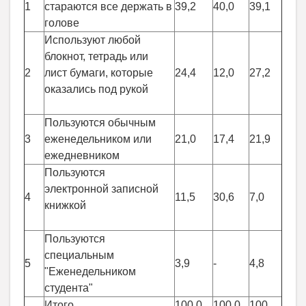
1
стараются все держать в
39,2
40,0
39,1
голове
Используют любой
блокнот, тетрадь или
2
лист бумаги, которые
24,4
12,0
27,2
оказались под рукой
Пользуются обычным
3
еженедельником или
21,0
17,4
21,9
ежедневником
Пользуются
электронной записной
4
11,5
30,6
7,0
книжкой
Пользуются
специальным
5
3,9
-
4,8
"Еженедельником
студента"
Итого
100,0
100,0
100