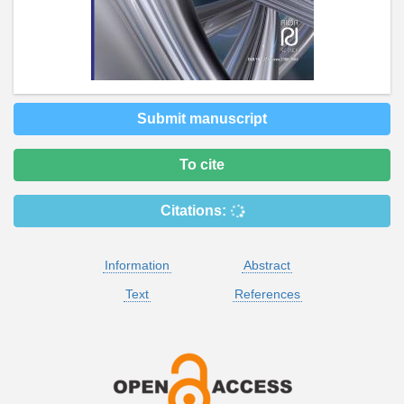
Submit manuscript
To cite
Citations:
Information
Abstract
Text
References