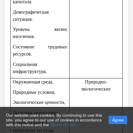
капитала.
Демографическая
ситуация.
Уровень жизни
населения.
Состояние трудовых
ресурсов.
Социальная
инфраструктура.
Окружающая среда,
Природно-
экологические
Природные условия,
Экологические ценности,
Полезные ископаемые,
Our website uses cookies. By continuing to use this
site, you agree to our use of cookies in accordance
Agree
Возобновляемые
with this notice and the
Terms of Use
.
природные ресурсы.