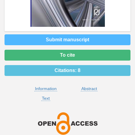
Submit manuscript
To cite
Citations:
8
Information
Abstract
Text