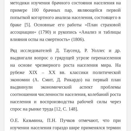
методики изучения брачного состояния населения на
примере 100 брачных пар, являющейся первой
попыткой когортного анализа населения, состоящего в
браке [5]. Основные его работы «План страховой
ассоциации» (1790) и рукопись «Анализ и таблицы
влияния оспы на смертность» (1806).
Ряд исследователей Д. Таусенд, Р. Уоллес и др.
выдвигали вопрос о грядущей угрозе перенаселения
на основе чрезмерного роста населения мира. На
рубеже
XIX
–
XX
вв. классики политической
экономии (А. Смит, Д. Рикардо) на первый план
выдвинули экономический аспект проблемы
соотношения численности населения, колебаний роста
населения и воспроизводства рабочей силы через
спрос на рынке труда [12, С. 148].
О.Е. Казьмина, П.Н. Пучков отмечают, что при
изучении населения гораздо шире применялся термин