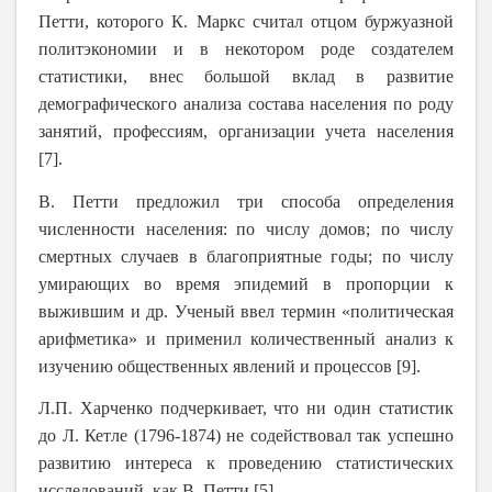
Петти, которого К. Маркс считал отцом буржуазной
политэкономии и в некотором роде создателем
статистики, внес большой вклад в развитие
демографического анализа состава населения по роду
занятий, профессиям, организации учета населения
[7].
В. Петти предложил три способа определения
численности населения:
по числу домов; по числу
смертных случаев в благоприятные годы; по числу
умирающих во время эпидемий в пропорции к
выжившим и др. Ученый ввел термин «политическая
арифметика» и применил количественный анализ к
изучению общественных явлений и процессов [9].
Л.П. Харченко подчеркивает, что ни один статистик
до Л. Кетле (1796-1874) не содействовал так успешно
развитию интереса к проведению статистических
исследований, как В. Петти [5].