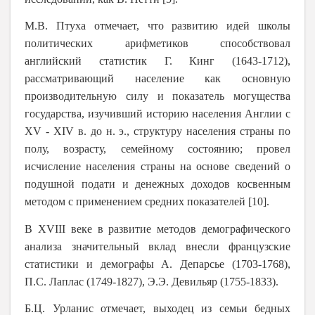
М.В. Птуха отмечает, что развитию идей школы
политических арифметиков способствовал
английский статистик Г. Кинг (1643-1712),
рассматривающий население как основную
производительную силу и показатель могущества
государства, изучивший историю населения Англии с
XV - XIV в. до н. э., структуру населения страны по
полу, возрасту, семейному состоянию; провел
исчисление населения страны на основе сведений о
подушной подати и денежных доходов косвенным
методом с применением средних показателей [10].
В XVIII веке в развитие методов демографического
анализа значительный вклад внесли французские
статистики и демографы А. Депарсье (1703-1768),
П.С. Лаплас (1749-1827), Э.Э. Девильяр (1755-1833).
Б.Ц. Урланис отмечает, выходец из семьи бедных