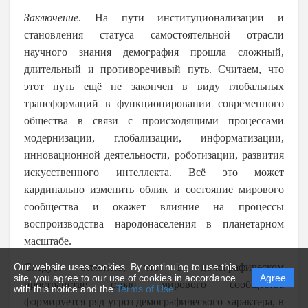
Заключение
. На пути институционализации и
становления статуса самостоятельной отрасли
научного знания демография прошла сложный,
длительный и противоречивый путь. Считаем, что
этот путь ещё не закончен в виду глобальных
трансформаций в функционировании современного
общества в связи с происходящими процессами
модернизации, глобализации, информатизации,
инновационной деятельности, роботизации, развития
искусственного интеллекта. Всё это может
кардинально изменить облик и состояние мирового
сообщества и окажет влияние на процессы
воспроизводства народонаселения в планетарном
масштабе.
Our website uses cookies. By continuing to use this
Следует отметить, что в демографическом
site, you agree to our use of cookies in accordance
Agree
пространстве стран мирового сообщества
with this notice and the
Terms of Use
.
формируется ряд угроз демографического характера, в