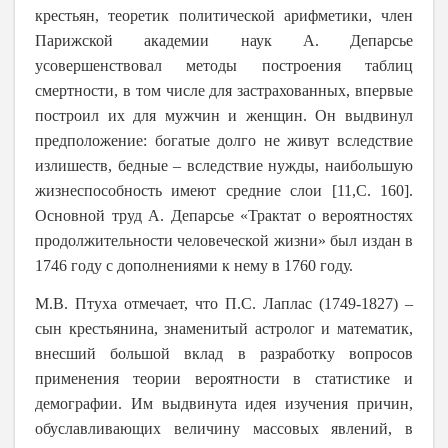
крестьян, теоретик политической арифметики, член
Парижской академии наук А. Депарсье
усовершенствовал методы построения таблиц
смертности, в том числе для застрахованных, впервые
построил их для мужчин и женщин. Он выдвинул
предположение: богатые долго не живут вследствие
излишеств, бедные – вследствие нужды, наибольшую
жизнеспособность имеют средние слои [11,С. 160].
Основной труд А. Депарсье «Трактат о вероятностях
продолжительности человеческой жизни» был издан в
1746 году с дополнениями к нему в 1760 году.
М.В. Птуха отмечает, что П.С. Лаплас (1749-1827) –
сын крестьянина, знаменитый астролог и математик,
внесший большой вклад в разработку вопросов
применения теории вероятности в статистике и
демографии. Им выдвинута идея изучения причин,
обуславливающих величину массовых явлений, в