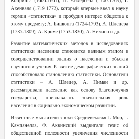
Конринга (1606-1661), П. Анхерсена (1700-1763); Г.
Ахенваля (1719-1772), который впервые ввел в науку
термин «статистика» и пробудил интерес общества к
этому предмету; А. Бишюнга (1724-1793), А. Шлецера
(1735-1809), А. Кроме (1753-1830), А. Нимана и др.
Развитие математических методов в исследованиях
статистики населения становится важным этапом в
совершенствовании знания о населении и объекта
научного изучения. Развитие демографических знаний
способствовало становлению статистики. Основатели
статистики – А. Шлецер, А. Ниман и др.
рассматривали население как основу благополучия
государства, признавалась значительная роль
населения в социально-экономическом развитии.
Известные мыслители эпохи Средневековья Т. Мор, Т.
Кампанелла, Ф. Аквинский выдвигали тезис об
общественной полезности увеличения численности