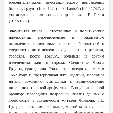
родоначальниками демографического направления
были Д. Граунт (1620-1674) и Э. Галлей (1656-1742), а
статистико–экономического направления – В. Петти
(1623-1687).
Знаменитая книга «Естественные и политические
наблюдения, перечисленные в прилагаемом
оглавлении и сделанные на основе бюллетеней о
смертности, по отношению к управлению, религии,
торговле, росту, воздуху, болезням и другим
изменениям данного города. Сочинение Джона
Граунта, гражданина Лондона», вышедшая в свет в
1662 году и претерпевшая пять изданий, положила
начало рождению статистики и возникновению
школы политической арифметики. В опубликованной
брошюре проводился подробный анализ данных о
смертности и рождаемости
жителей Лондона. Т.Е.
Цыцарова отмечает: «С выходом этой книги ученые
связывают дату зарождения демографии как науки»