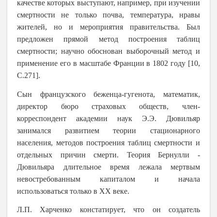
качестве которых выступают, например, при изучении
смертности не только почва, температура, нравы
жителей, но и мероприятия правительства. Был
предложен прямой метод построения таблиц
смертности; научно обоснован выборочный метод и
применение его в масштабе Франции в 1802 году [10,
С.271].
Сын французского беженца-гугенота, математик,
директор бюро
страховых обществ, член-
корреспондент академии наук Э.Э. Дювильяр
занимался развитием теории стационарного
населения, методов построения таблиц смертности и
отдельных причин смерти. Теория Бернулли -
Дювильяра длительное время лежала мертвым
невостребованным капиталом и начала
использоваться только в ХХ веке.
Л.П. Харченко констатирует, что он создатель