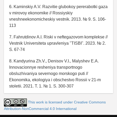
6. Kaminskiy A.V. Razvitie glubokoy pererabotki gaza
v mirovoy ekonomike // Rossiyskiy
vneshneekonomicheskiy vestnik. 2013. № 9. S. 106-
113
7. Fahrutdinov A.I. Riski v neftegazovom komplekse //
Vestnik Universiteta upravleniya "TISBI". 2023. № 2.
S. 67-74
8. Kandyurina Zh.V., Denisov V.I., Malyshev E.A.
Innovacionnye resheniya transportnogo
obsluzhivaniya severnogo morskogo puti //
Ekonomika, ekologiya i obschestvo Rossii v 21-m
stoletii. 2021. T. 1. № 1. S. 300-307
This work is licensed under Creative Commons
Attribution-NonCommercial 4.0 International