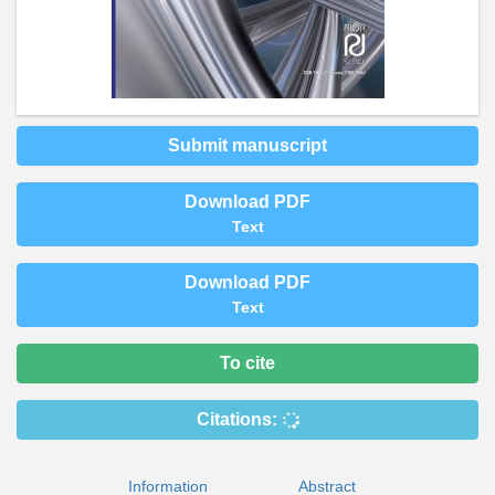
Submit manuscript
Download PDF
Text
Download PDF
Text
To cite
Citations:
Information
Abstract