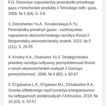
F.G. Osnovnye napravleniya pererabotki prirodnogo
gaza v himicheskie produkty // Tehnologii nefti i gaza.
2009. № 5 (64). S. 3-6
3. Doroshenko Yu.A., Kovalevskaya K.Yu.
Pererabotka prirodnyh gazov - vazhneyshee
napravlenie ekonomicheskogo razvitiya Rossii //
Belgorodskiy ekonomicheskiy vestnik. 2023. № 3
(111). S. 29-35
4. Il'inskiy A.A., Shamalov Yu.V. Strategicheskie
prioritety razvitiya neftyanoy promyshlennosti Rossii
v novyh ekonomicheskih realiyah // Gornaya
promyshlennost'. 2008. № 4 (80). s. 60-67
5. El'gukaeva L.A., El'gukaev M.I., Dzhabrailov A.A.
Ocenka effektivnogo ispol'zovaniya energoresursov
na neftegazovyh predpriyatiyah // Arhivarius. 2019. №
10 (43). S. 53-57