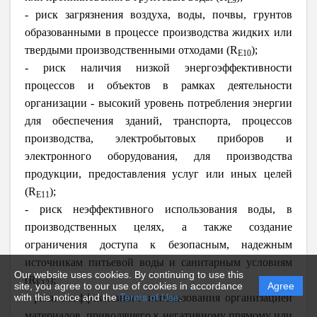
- риск загрязнения воздуха, воды, почвы, грунтов
образованными в процессе производства жидких или
твердыми производственными отходами (R
);
E10
- риск наличия низкой энергоэффективности
процессов и объектов в рамках деятельности
организации - высокий уровень потребления энергии
для обеспечения зданий, транспорта, процессов
производства, электробытовых приборов и
электронного оборудования, для производства
продукции, предоставления услуг или иных целей
(R
);
E11
- риск неэффективного использования воды, в
производственных целях, а также создание
ограничения доступа к безопасным, надежным
источникам питьевой воды и санитарным условиям
Our website uses cookies. By continuing to use this
(R
);
E12
site, you agree to our use of cookies in accordance
Agree
- риск неэффективного использования организацией
with this notice and the
Terms of Use
.
материалов, приводящего к негативному прямому или