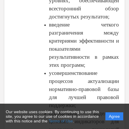
уровнях, обеспечивающей
всесторонний обзор
достигнутых результатов;
введение четкого
разграничения между
критериями эффективности и
показателями
результативности в рамках
этих программ;
усовершенствование
процессов актуализации
нормативно-правовой базы
для лучшей правовой
поддержки;
Our website uses cookies. By continuing to use this
определение отдельных
site, you agree to our use of cookies in accordance
Agree
целевых индикаторов для
with this notice and the
Terms of Use
.