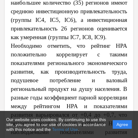
наибольшее количество (35) регионов имеют
среднюю инвестиционную привлекательность
(группы IC4, IC5, IC6), а инвестиционная
привлекательность 26 регионов оценивается
как умеренная (группы IC7, IC8, IC9).
Необходимо отметить, что рейтинг НРА
положительно коррелирует с такими
показателями регионального экономического
развития, как производительность труда,
подушевое потребление и валовый
региональный продукт на душу населения. В
разные годы коэффициент парной корреляции
между рейтингом НРА и показателями
развития варьировался от +0,4 до +0,7, что
Our website uses cookies. By continuing to use this
свидетельствует о связи рейтинга НРА с
site, you agree to our use of cookies in accordance
Agree
with this notice and the
Terms of Use
.
наблюдаемыми показателями развития