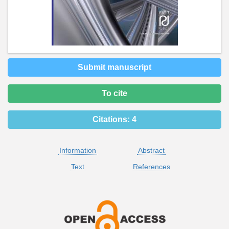
Submit manuscript
To cite
Citations:
4
Information
Abstract
Text
References