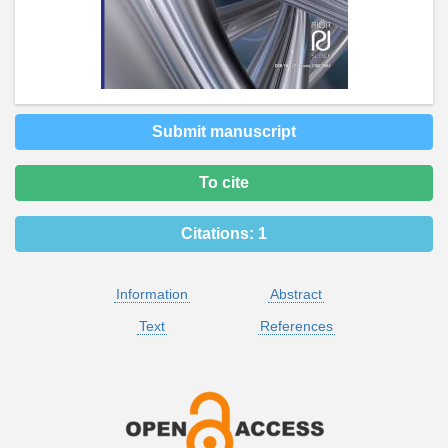
Submit manuscript
To cite
Citations:
1
Information
Abstract
Text
References