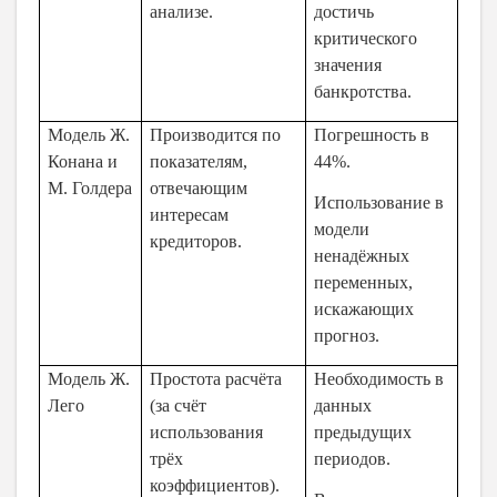
анализе.
достичь
критического
значения
банкротства.
Модель Ж.
Производится по
Погрешность в
Конана и
показателям,
44%.
М. Голдера
отвечающим
Использование в
интересам
модели
кредиторов.
ненадёжных
переменных,
искажающих
прогноз.
Модель Ж.
Простота расчёта
Необходимость в
Лего
(за счёт
данных
использования
предыдущих
трёх
периодов.
коэффициентов).