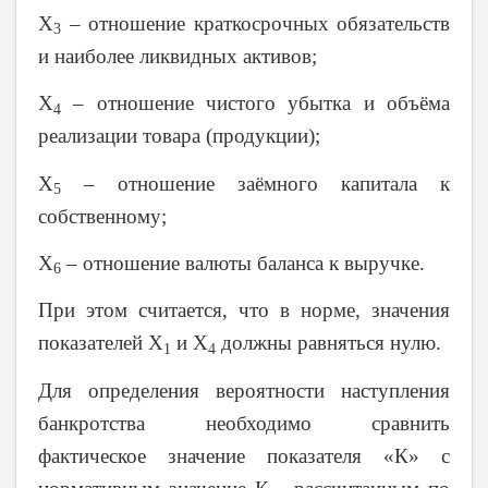
Х
– отношение краткосрочных обязательств
3
и наиболее ликвидных активов;
Х
– отношение чистого убытка и объёма
4
реализации товара (продукции);
Х
– отношение заёмного капитала к
5
собственному;
Х
– отношение валюты баланса к выручке.
6
При этом считается, что в норме, значения
показателей Х
и Х
должны равняться нулю.
1
4
Для определения вероятности наступления
банкротства необходимо сравнить
фактическое значение показателя «К» с