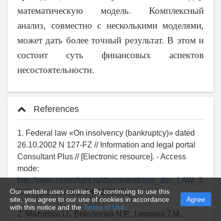
математическую модель. Комплексный
анализ, совместно с несколькими моделями,
может дать более точный результат. В этом и
состоит суть финансовых аспектов
несостоятельности.
References
1. Federal law «On insolvency (bankruptcy)» dated
26.10.2002 N 127-FZ // Information and legal portal
Consultant Plus // [Electronic resource]. - Access
mode:
http://www.consultant.ru/document/cons_doc_LAW_3
Our website uses cookies. By continuing to use this
9331/
(access date 14.12.2020).
site, you agree to our use of cookies in accordance
Agree
with this notice and the
Terms of Use
.
2. Mazurova I.I., Belozerova N.P., Leonova T.M.,