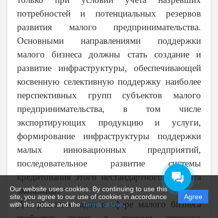
потребностей и потенциальных резервов
развития малого предпринимательства.
Основными направлениями поддержки
малого бизнеса должны стать создание и
развитие инфраструктуры, обеспечивающей
косвенную селективную поддержку наиболее
перспективных групп субъектов малого
предпринимательства, в том числе
экспортирующих продукцию и услуги,
формирование инфраструктуры поддержки
малых инновационных предприятий,
последовательное развитие системы
кредитования этого нестандартного
сегмента
Our website uses cookies. By continuing to use this
экономики.
site, you agree to our use of cookies in accordance
Agree
Для решения задач в сфере малого бизнеса
with this notice and the
Terms of Use
.
требуется время в течении которого