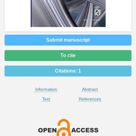
Submit manuscript
To cite
Citations:
1
Information
Abstract
Text
References