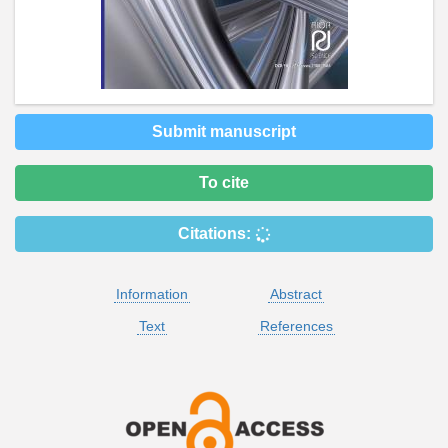
Submit manuscript
To cite
Citations:
Information
Abstract
Text
References