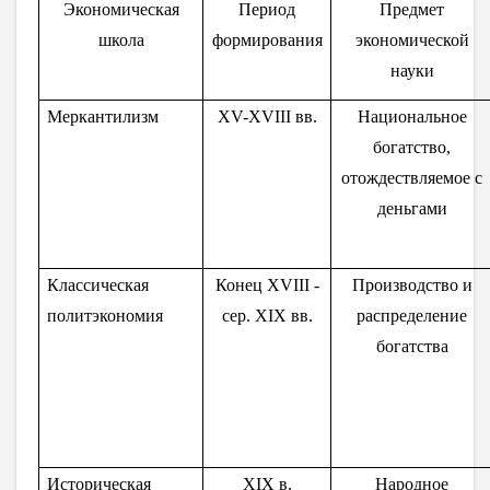
Экономическая
Период
Предмет
школа
формирования
экономической
науки
Меркантилизм
XV-XVIII вв.
Национальное
богатство,
отождествляемое с
деньгами
Классическая
Конец
XVIII
-
Производство и
политэкономия
сер.
XIX
вв.
распределение
богатства
Историческая
XIX в.
Народное