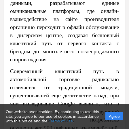
данными, разрабатывают единые
омниканальные платформы, где онлайн-
взаимодействие на сайте производителя
органично переходит в офлайн-обслуживание
в дилерском центре, создавая бесшовный
клиентский путь от первого контакта с
брендом до многолетнего послепродажного
сопровождения.
Современный клиентский путь в
автомобильной торговле радикально
отличается от традиционной модели,
существовавшей еще десятилетие назад, при
чем исследование
Google
выявило, что в
трехмесячный период, предшествующий
Our website uses cookies. By continuing to use this
site, you agree to our use of cookies in accordance
Agree
покупке автомобиля, потребитель
with this notice and the
Terms of Use
.
осуществляет 900 цифровых взаимодействий,