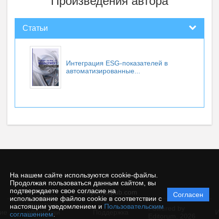
Произведения автора
Статьи
Интеграция ESG-показателей в
автоматизированные...
На нашем сайте используются cookie-файлы.
Продолжая пользоваться данным сайтом, вы
подтверждаете свое согласие на
© rjm.riorpub.com
Согласен
Политика
использование файлов cookie в соответствии с
защиты и
настоящим уведомлением и
Пользовательским
Powered by
ие
обработки
Поддержка
И
соглашением
.
Editorum,
2026