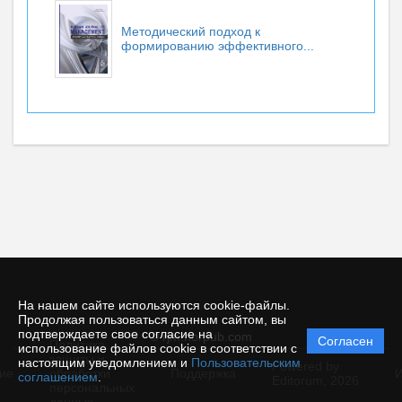
Методический подход к
формированию эффективного...
На нашем сайте используются cookie-файлы.
Продолжая пользоваться данным сайтом, вы
подтверждаете свое согласие на
© rjm.riorpub.com
Согласен
Политика
использование файлов cookie в соответствии с
защиты и
настоящим уведомлением и
Пользовательским
Powered by
ие
обработки
Поддержка
И
соглашением
.
Editorum,
2026
персональных