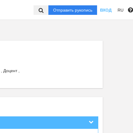
Отправить рукопись
ВХОД
RU
, Доцент ,