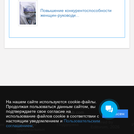
Повышение конкурентоспособности
женщин-руководи...
На нашем сайте используются cookie-файлы.
Продолжая пользоваться данным сайтом, вы
подтверждаете свое согласие на
© rjm.riorpub.com
Согласен
Политика
использование файлов cookie в соответствии с
защиты и
настоящим уведомлением и
Пользовательским
Powered by
ие
обработки
Поддержка
И
соглашением
.
Editorum,
2026
персональных