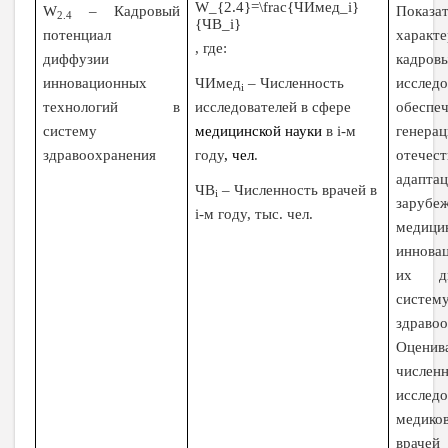
W_{2.4}=\frac{ЧИмед_i}
W
– Кадровый
Показат
2.4
{ЧВ_i}
потенциал
характе
, где:
диффузии
кадров
ЧИмед
–
Численность
инновационных
исследо
i
исследователей в сфере
технологий в
обеспе
медицинской науки
в
i
-м
систему
генера
году
, чел
.
здравоохранения
отече
адапта
ЧВ
–
Численность врачей в
i
зарубе
i
-м году, тыс. чел.
медици
иннова
их д
систем
здравоо
Оцени
числен
исследо
медико
врачей