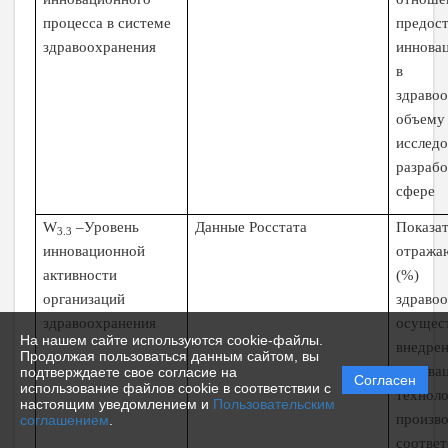
процесса в системе
предос
здравоохранения
иннова
в 
здраво
объем
иссл
разраб
сфере
W
–Уровень
Данные Росстата
Показат
3.3
инновационной
отраж
активности
(%) о
организаций
здравоо
здравоохранения
осущес
На нашем сайте используются cookie-файлы.
внедре
Продолжая пользоваться данным сайтом, вы
иннова
подтверждаете свое согласие на
Согласен
использование файлов cookie в соответствии с
техн
настоящим уведомлением и
Пользовательским
произв
соглашением
.
соотве