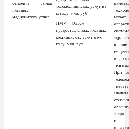
сегмента рынка
иннова
телемедицинских услуг в
i
-
платных
техноло
м году, млн. руб.
медицинских услуг
мож
ПМУ
–
Объем
операти
i
предоставленных платных
систем
медицинских услуг в
i
-м
здраво
году, млн. руб.
основе
сущест
инфрас
телеко
При эт
телеме
тре
значит
степен
органи
затрат
с ка
инвест