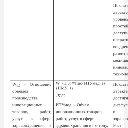
Показат
характе
урове
прос
дос
операт
вне
развит
медици
иннова
технол
W_{1.3}=\frac{ИТУмед_i}
W
– Отношение
Показат
1.3
{ПМУ_i}
объемов
характе
, где:
производства
достиг
ИТУмед
–
Объем
инновационных
диффуз
i
инновационных товаров,
товаров, работ,
в с
работ, услуг в сфере
услуг в сфере
здравоо
здравоохранения в
i
-м году,
здравоохранения к
Рост 