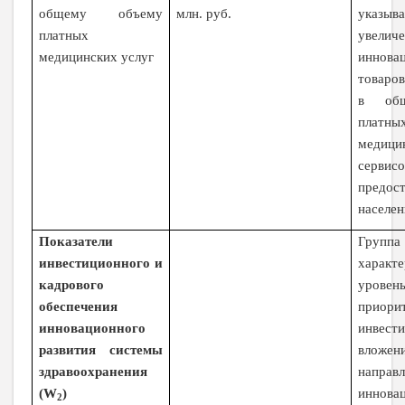
млн. руб.
общему объему
указ
платных
увели
медицинских услуг
иннова
товаров
в об
платны
медици
сервисо
предос
населе
Показатели
Группа
инвестиционного и
характ
кадрового
уро
обеспечения
приори
инновационного
инвест
развития системы
вложен
здравоохранения
напра
(
W
)
иннова
2