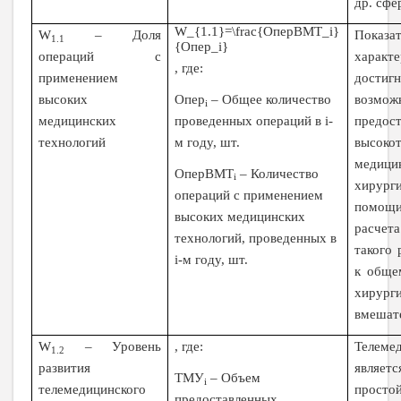
др. сфе
W_{1.1}=\frac{ОперВМТ_i}
W
– Доля
Показат
1.1
{Опер_i}
операций с
характе
, где:
применением
достиг
Опер
–
Общее количество
высоких
возм
i
проведенных операций в
i
-
медицинских
предос
м году, шт.
технологий
высоко
медици
ОперВМТ
–
Количество
i
хирург
операций с применением
помощ
высоких медицинских
расчет
технологий, проведенных в
такого 
i
-м году, шт.
к обще
хирург
вмешат
W
– Уровень
, где:
Телеме
1.2
развития
являет
ТМУ
–
Объем
i
телемедицинского
просто
предоставленных