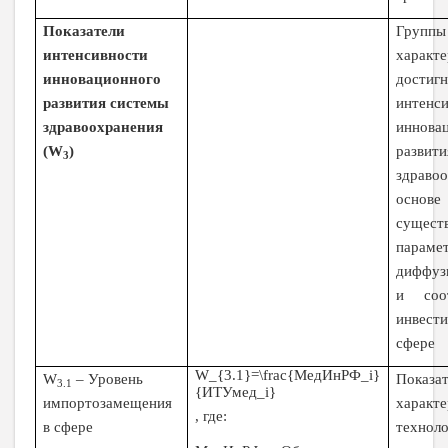
Показатели
Группы
интенсивности
характ
инновационного
достиг
развития системы
интенс
здравоохранения
иннова
(
W
)
разви
3
здраво
основе
сущест
параме
диффуз
и соот
инвест
сфере
W_{3.1}=\frac{МедИнРФ_i}
W
– Уровень
Показат
3.1
{ИТУмед_i}
импортозамещения
характ
, где:
в сфере
технол