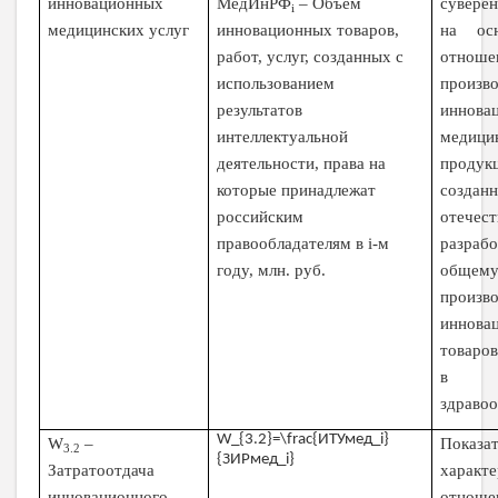
МедИнРФ
–
Объем
инновационных
сувере
i
инновационных товаров,
медицинских услуг
на осн
работ, услуг, созданных с
отнош
использованием
произв
результатов
иннова
интеллектуальной
медици
деятельности, права на
продук
которые принадлежат
создан
российским
отечес
правообладателям в
i
-м
разр
году, млн. руб.
обще
произв
иннова
товаров
в 
здраво
W_{3.2}=\frac{ИТУмед_i}
W
–
Показат
3.2
{ЗИРмед_i}
Затратоотдача
характ
инновационного
отнош