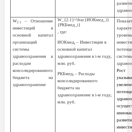
разви
здраво
W_{2.1}=\frac{ИОКмед_i}
W
– Отношение
Показат
2.1
{РКБмед_i}
инвестиций в
характ
, где:
основной капитал
уровен
ИОКмед
–
Инвестиции в
организаций
инвест
i
основной капитал
системы
потенц
здравоохранения в
i
-м году
,
здравоохранения к
систем
млн. руб.
расходам
здраво
консолидированного
Рост 
РКБмед
–
Расходы
i
бюджета на
указ
консолидированного
здравоохранение
увелич
бюджета на
потенц
здравоохранение в
i
-м году
,
здраво
млн. руб.
осущес
иннова
развит
инвест