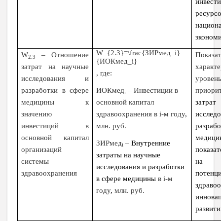
инвест
ресурс
национ
эконом
W_{2.3}=\frac{ЗИРмед_i}
W
– Отношение
Показат
2.3
{ИОКмед_i}
затрат на научные
характ
, где:
исследования и
уровен
ИОКмед
–
Инвестиции в
разработки в сфере
приори
i
основной капитал
медицины к
затрат
здравоохранения в
i
-м году
,
значению
иссл
млн. руб.
инвестиций в
разраб
основной капитал
меди
ЗИРмед
–
Внутренние
i
организаций
показат
затраты на научные
системы
на у
исследования и разработки
здравоохранения
потенц
в сфере медицины
в
i
-м
здраво
году
,
млн. руб.
иннова
развит