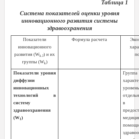
Таблица 1
Система показателей оценки уровня
инновационного развития системы
здравоохранения
Показатели
Формула расчета
Эко
инновационного
хара
развития (
W
) и их
по
k
.
J
группы (
W
)
k
Показатели уровня
Группа
диффузии
характ
инновационных
урове
технологий в
отдель
систему
в п
здравоохранения
предос
(
W
)
медици
1
помо
здраво