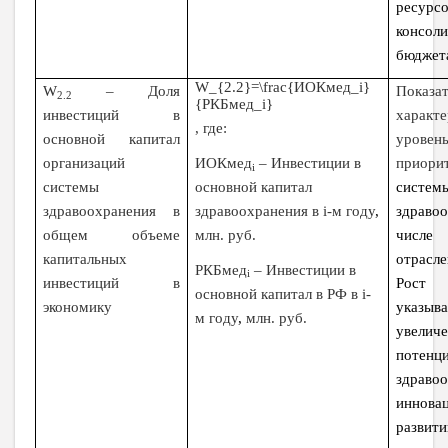
ресурс
консол
бюджет
W_{2.2}=\frac{ИОКмед_i}
W
– Доля
Показат
2.2
{РКБмед_i}
инвестиций в
характ
, где:
основной капитал
уровен
ИОКмед
–
Инвестиции в
организаций
приори
i
основной капитал
системы
систем
здравоохранения в
i
-м году
,
здравоохранения в
здраво
млн. руб.
общем объеме
числ
капитальных
отрасл
РКБмед
–
Инвестиции в
i
инвестиций в
Рост 
основной капитал в РФ в
i
-
экономику
указ
м году
,
млн. руб.
увелич
потенц
здраво
иннова
развит