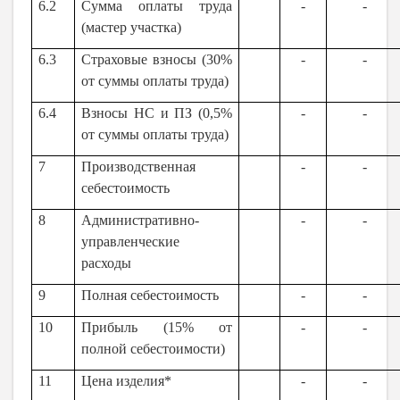
6.2
Сумма оплаты труда
-
-
(мастер участка)
6.3
Страховые взносы (30%
-
-
от суммы оплаты труда)
6.4
Взносы НС и ПЗ (0,5%
-
-
от суммы оплаты труда)
7
Производственная
-
-
себестоимость
8
Административно-
-
-
управленческие
расходы
9
Полная себестоимость
-
-
10
Прибыль (15% от
-
-
полной себестоимости)
11
Цена изделия*
-
-