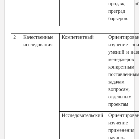
продаж, об
прегра
барьеров.
2
Качественные
Компетентный
Ориентирова
исследования
изучение зна
умений и нав
менеджеро
конкретным
поставленны
задача
вопросам,
отдельным
проектам
Исследовательский
Ориентирова
изучение
применения
научно-