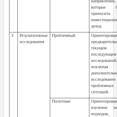
направлений,
которые б
приносить
инвестицион
доход
3
Результативные
Проблемный
Ориентирова
исследования
предваритель
текуще
последующем
исследований
исключая
дополнительн
исследование
проблемных
ситуаций.
Пилотные
Ориентирова
изучение н
подходов,