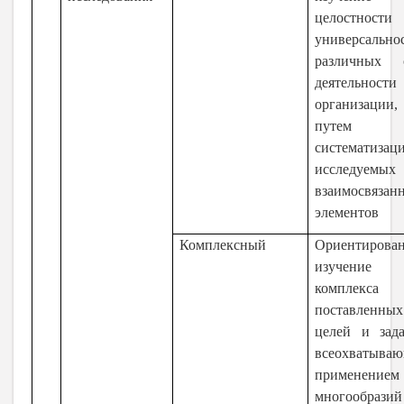
целостнос
универсально
различных 
деятельности
организации,
путем
систематизац
исследуемых
взаимосвязан
элементов
Комплексный
Ориентирова
изучение
комплекса
поставленных
целей и зада
всеохватыва
применением
многообразий