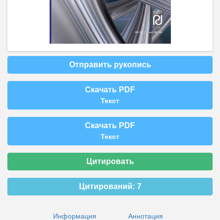
Отправить рукопись
Скачать PDF
Текст
Скачать PDF
Текст
Цитировать
Цитирований:
7
Информация
Аннотация