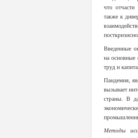
что отчасти 
также к диве
взаимодейст
посткризисно
Введенные о
на основные 
труд и капита
Пандемия, я
вызывает инт
страны. В д
экономичес
промышленны
Методы иссл