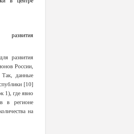
ики в центре
я развития
для развития
ионов России,
 Так, данные
спублики [10]
к 1), где явно
ов в регионе
количества на