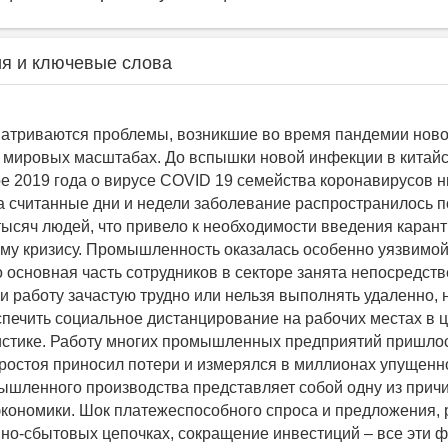
я и ключевые слова
матриваются проблемы, возникшие во время пандемии ново
 мировых масштабах. До вспышки новой инфекции в китай
ре 2019 года о вирусе COVID 19 семейства коронавирусов н
за считанные дни и недели заболевание распространилось п
тысяч людей, что привело к необходимости введения каран
у кризису. Промышленность оказалась особенно уязвимой 
то основная часть сотрудников в секторе занята непосредст
и работу зачастую трудно или нельзя выполнять удаленно, 
печить социальное дистанцирование на рабочих местах в ц
гистике. Работу многих промышленных предприятий пришлос
ростоя приносил потери и измерялся в миллионах упущенн
шленного производства представляет собой одну из прич
экономики. Шок платежеспособного спроса и предложения,
но-сбытовых цепочках, сокращение инвестиций – все эти 