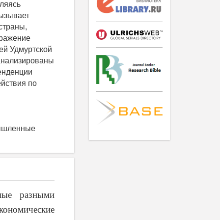
вляясь
ызывает
страны,
тражение
ей Удмуртской
оанализированы
енденции
йствия по
мышленные
мые разными
кономические