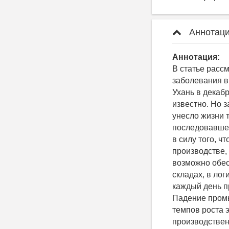
Аннотаци
Аннотация:
В статье расс
заболевания в
Ухань в декаб
известно. Но 
унесло жизни 
последовавшем
в силу того, ч
производстве, 
возможно обес
складах, в ло
каждый день п
Падение промы
темпов роста 
производствен