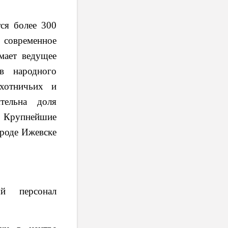
ся более 300
современное
мает ведущее
в народного
хотничьих и
тельна доля
. Крупнейшие
ороде Ижевске
ый персонал