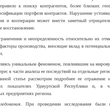
привело к поиску контрагентов, более близких гео
рсификации портфеля контрактов. Нарушение устояв
вия и кооперации может внести заметный отрицател
е восстановление.
граничения и неопределенность относительно их отм
факторы производства, вносящие вклад в потенциаль
л.
вляясь уникальным феноменом, повлиявшим на мирову
ерес в части анализа ее последствий на отдельные реги
анной статье рассмотрим подробнее ее отражение н
ких показателях Удмуртской Республики и, в ча
х предприятиях региона.
едования.
При проведении исследования были и