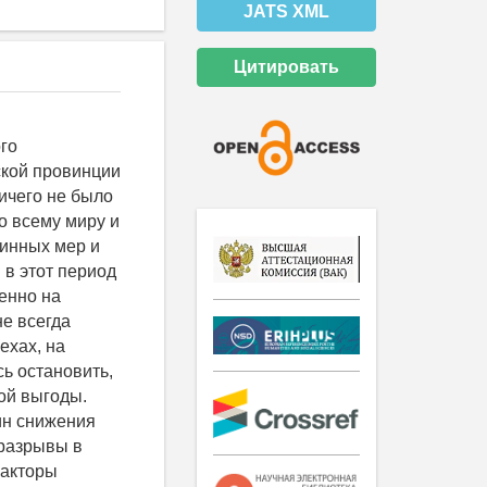
JATS XML
Цитировать
го
ской провинции
ичего не было
о всему миру и
тинных мер и
в этот период
венно на
не всегда
ехах, на
ь остановить,
ой выгоды.
ин снижения
 разрывы в
факторы