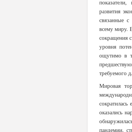
показатели,
развития эко
связанные с
всему миру. 
сокращения с
уровня поте
ощутимо в т
предшествую
требуемого д
Мировая тор
международны
сократилась 
оказались на
обнаружилас
пандемии, ст