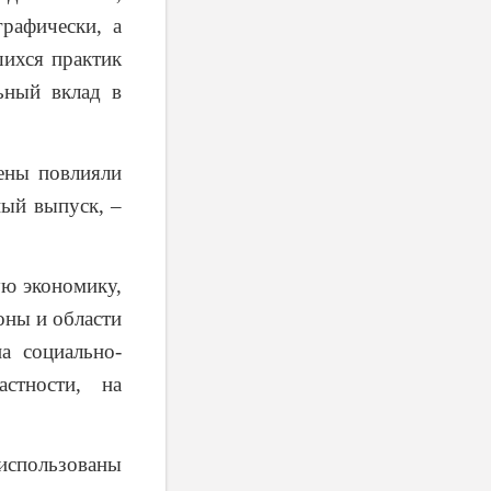
графически, а
шихся практик
ьный вклад в
ены повлияли
ный выпуск, –
ю экономику,
оны и области
а социально-
стности, на
спользованы