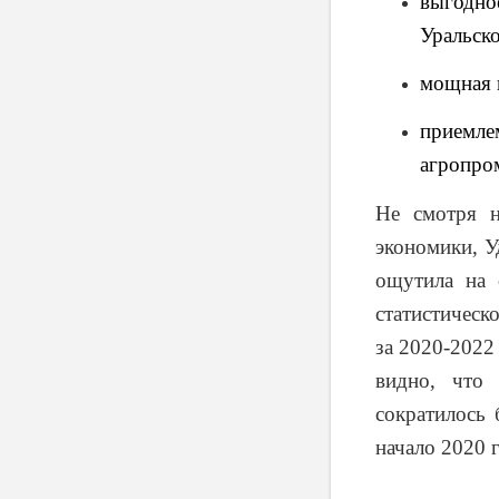
выгодно
Уральско
мощная 
приемл
агропро
Не смотря н
экономики, У
ощутила на 
статистическ
за 2020-2022 
видно, что 
сократилось 
начало 2020 г