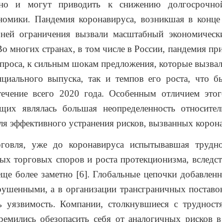
 но и могут приводить к снижению долгосрочно
номики. Пандемия коронавируса, возникшая в конце
 ней ограничения вызвали масштабный экономическ
Во многих странах, в том числе в России, пандемия пр
проса, к сильным шокам предложения, которые вызвал
нциального выпуска, так и темпов его роста, что б
ечение всего 2020 года. Особенным отличием этог
щих являлась большая неопределенность относител
ля эффективного устранения рисков, вызванных корон
говля, уже до коронавируса испытывавшая трудн
х торговых споров и роста протекционизма, вследс
еще более заметно [6]. Глобальные цепочки добавлен
рушенными, а в организации трансграничных постав
ь уязвимость. Компании, столкнувшиеся с трудност
ремились обезопасить себя от аналогичных рисков 