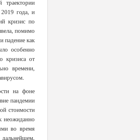
й траектории
 2019 года, и
ий кризис по
ивела, помимо
и падение как
ыло особенно
о кризиса от
ьно времени,
авирусом.
ости на фоне
твие пандемии
ной стоимости
ок неожиданно
ями во время
в дальнейшем,