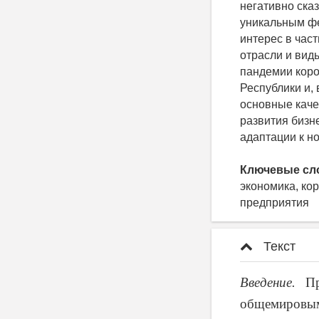
негативно ска
уникальным ф
интерес в час
отрасли и вид
пандемии коро
Республики и,
основные каче
развития бизн
адаптации к н
Ключевые сл
экономика, ко
предприятия
Текст
Введение.
П
общемировым