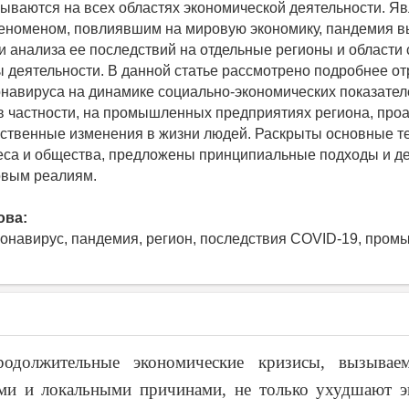
зываются на всех областях экономической деятельности. Я
еноменом, повлиявшим на мировую экономику, пандемия в
ти анализа ее последствий на отдельные регионы и области 
ы деятельности. В данной статье рассмотрено подробнее о
навируса на динамике социально-экономических показател
 в частности, на промышленных предприятиях региона, пр
ственные изменения в жизни людей. Раскрыты основные т
еса и общества, предложены принципиальные подходы и де
овым реалиям.
ова:
ронавирус, пандемия, регион, последствия COVID-19, про
родолжительные экономические кризисы, вызывае
и и локальными причинами, не только ухудшают э