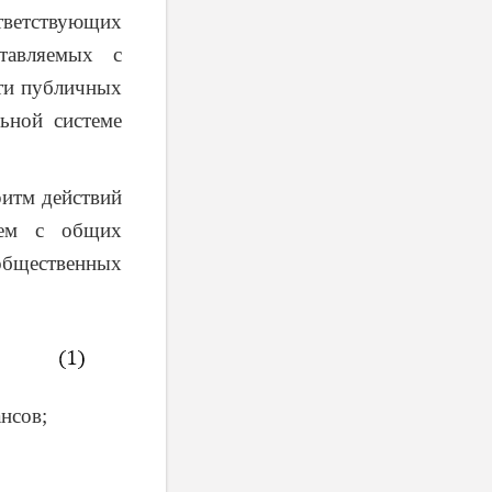
тветствующих
тавляемых с
сти публичных
ьной системе
ритм действий
нем с общих
общественных
нсов;