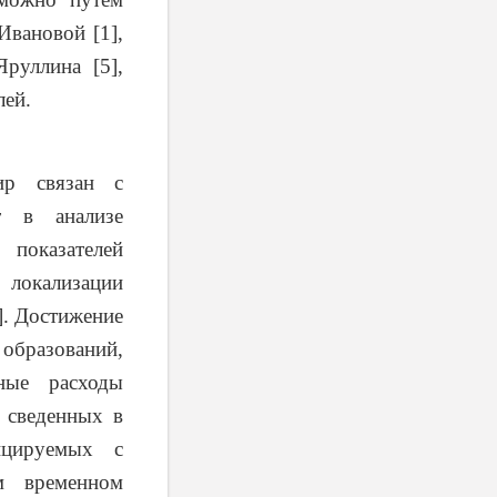
Ивановой [1],
Яруллина [5],
лей.
ир связан с
т в анализе
оказателей
локализации
]. Достижение
образований,
ные расходы
 сведенных в
ицируемых с
м временном