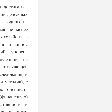
 достигаться
ании денежных
ла, одного из
емя не менее
о хозяйства в
анный вопрос
кий уровень
авленной на
 отвечающей
следования, и
и методик), с
о оценивать
(финансовую)
ативности и
зможно путем