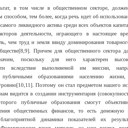
ьтат, в том числе в общественном секторе, должен
 способом, тем более, когда речь идет об использов
 самого ликвидного актива среди всех объектов капита
кторов деятельности, играющего в настоящее вр
ь, чем труд и земля ввиду доминирования товарног
бществе[8,9]. Причем для общественного сектора д
начим, поскольку для него характерен высо
ости вследствие выполняемой им миссии, напр
е публичными образованиями населению жизни,
ровню[10,11]. Поэтому он стал предметом нашего ис
нам видится в создании инструментария (совокупност
торого публичные образования смогут объективн
дения общественных финансов, то есть денежную 
благоприятной динамики показателей их результ
. Формирование таких методик, на наш взгляд, во