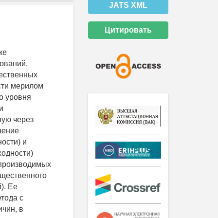
JATS XML
Цитировать
ке
ований,
щественных
сти мерилом
о уровня
и
ную через
нение
ости) и
ходности)
 производимых
бщественного
). Ее
тода с
чин, в