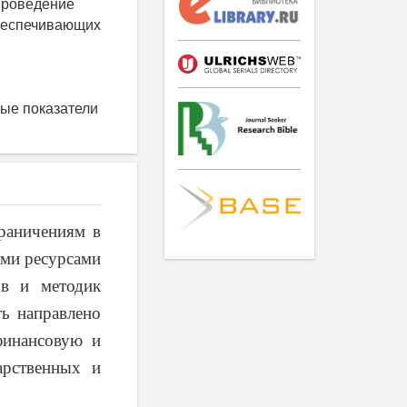
проведение
обеспечивающих
ые показатели
раничениям в
ыми ресурсами
ов и методик
ть направлено
финансовую и
арственных и