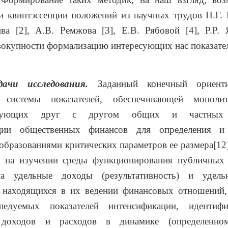
и квинтэссенции положений из научных трудов Н.Г. 
ва [2], А.В. Ремжова [3], Е.В. Рябовой [4], Р.Р. 
окупности формализацию интересующих нас показате
ачи исследования.
Заданный конечный ориент
м системы показателей, обеспечивающей моноли
ствующих друг с другом общих и частных п
ации общественных финансов для определения и 
бразованиями критических параметров ее размера[12
о на изучении среды функционирования публичных 
а удельные доходы (результативность) и удель
ь) находящихся в их ведении финансовых отношений,
следуемых показателей интенсификации, идентиф
 доходов и расходов в динамике (определенно