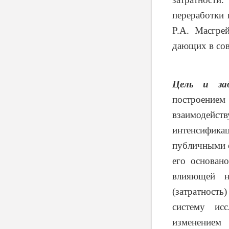
переработки 
Р.А. Масгрей
дающих в сов
Цель и зад
построение
взаимодей
интенсифик
публичными о
его основан
влияющей н
(затратност
систему ис
изменением