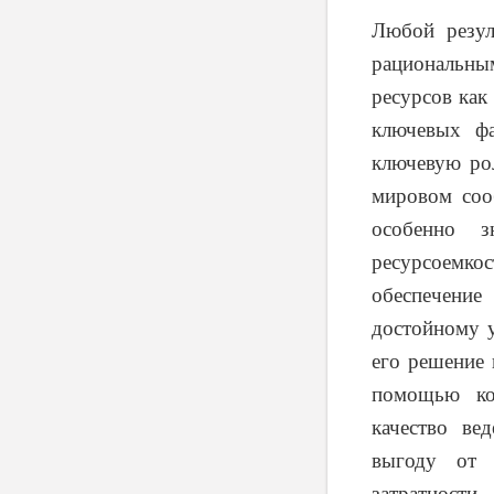
Любой резул
рациональным
ресурсов как
ключевых фа
ключевую рол
мировом соо
особенно з
ресурсоемк
обеспечени
достойному у
его решение 
помощью ко
качество ве
выгоду от 
затратности