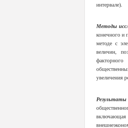
интервале).
Методы иссл
конечного и 
методе с эл
величин, п
факторного
общественн
увеличения ре
Результаты 
общественног
включающая 
внешнеэконо