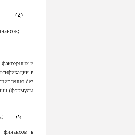
инансов;
я факторных и
нсификации в
счисления без
ации (формулы
 финансов в