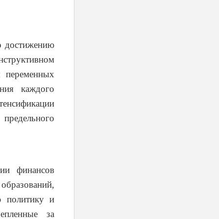
о достижению
онструктивном
я переменных
ния каждого
енсификации
предельного
ции финансов
 образований,
ю политику и
репленные за