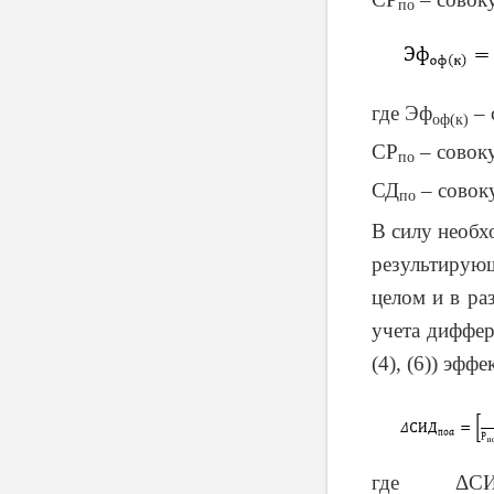
по
где Эф
– 
оф(к)
СР
– совок
по
СД
– совок
по
В силу необх
результирую
целом и в ра
учета диффер
(4), (6)) эф
где
ΔС