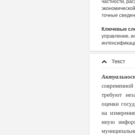
частности, ра
экономической
точные сведен
Ключевые сл
управление, и
интенсификац
Текст
Актуальност
современной 
требуют нез
оценки госуд
на измерени
иную информ
муниципальны