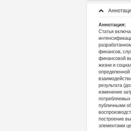
Аннотаци
Аннотация:
Статья включа
интенсификаци
разработанном
финансов, слу
финансовой вы
жизни и социа
определенной 
взаимодействи
результата (до
изменение зат
потребляемых 
публичными об
воспроизводст
построение вы
элементами ц