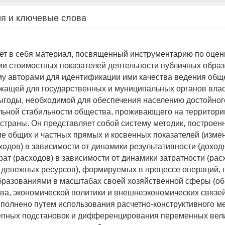
я и ключевые слова
ет в себя материал, посвященный инструментарию по оцен
и стоимостных показателей деятельности публичных образ
у авторами для идентификации ими качества ведения об
жащей для государственных и муниципальных органов вла
годы, необходимой для обеспечения населению достойног
льной стабильности общества, проживающего на территори
страны. Он представляет собой систему методик, построен
е общих и частных прямых и косвенных показателей (изме
ходов) в зависимости от динамики результативности (доходн
рат (расходов) в зависимости от динамики затратности (рас
денежных ресурсов), формируемых в процессе операций,
разованиями в масштабах своей хозяйственной сферы (о
ва, экономической политики и внешнеэкономических связей
полнено путем использования расчетно-конструктивного ме
епных подстановок и дифференцирования переменных вели