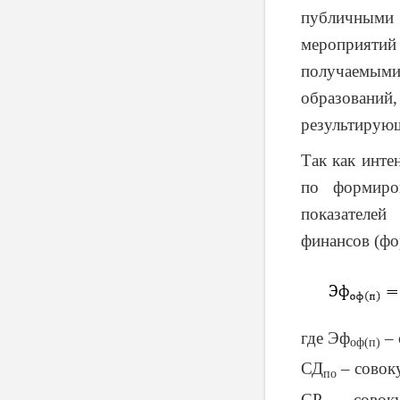
публичными 
мероприяти
получаемыми 
образований
результирующ
Так как инте
по формиро
показателей
финансов (фор
где Эф
– 
оф(п)
СД
– совок
по
СР
– совок