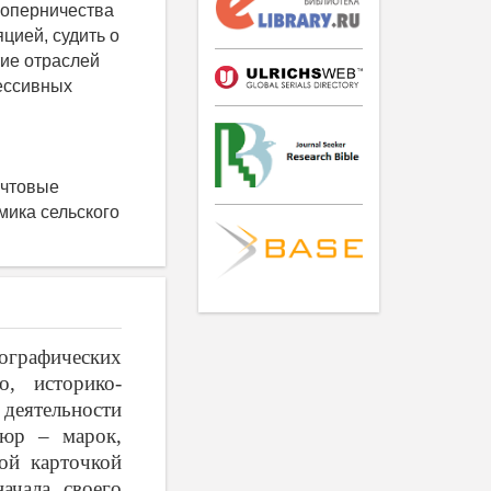
соперничества
цией, судить о
тие отраслей
ессивных
очтовые
мика сельского
ографических
о, историко-
деятельности
тюр – марок,
ой карточкой
ачала своего