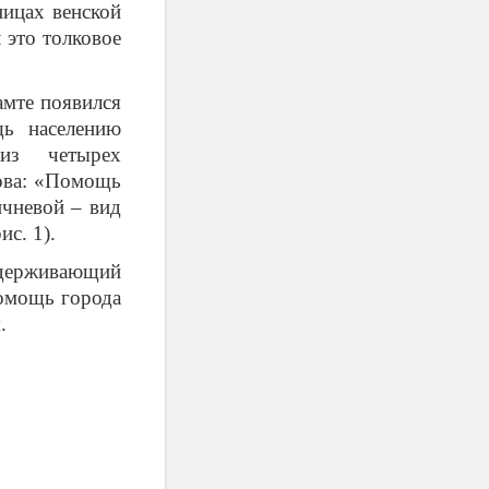
ницах венской
 это толковое
амте появился
щь населению
из четырех
лова: «Помощь
ичневой – вид
с. 1).
оддерживающий
помощь города
.