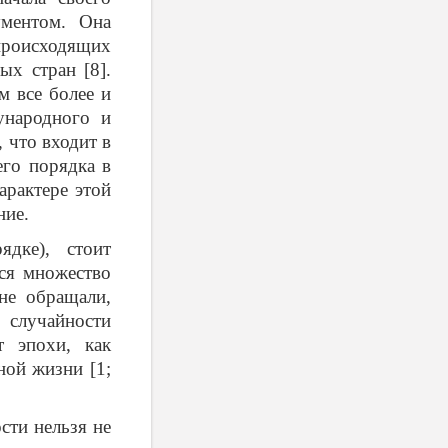
кументом. Она
 происходящих
ых стран [8].
м все более и
ународного и
 что входит в
его порядка в
арактере этой
ние.
дке), стоит
тся множество
не обращали,
 случайности
т эпохи, как
ной жизни [1;
сти нельзя не