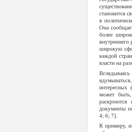
существовани
становится с
в политическ
Она сообщает
более широк
внутреннего 
широкую сфер
каждой стран
власти на ра
Вглядываяс
вдумываться,
интересных 
может быть,
раскроются 
документы по
4; 6; 7].
К примеру, и