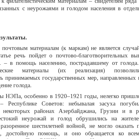
 к филателистическим материалам – свидетелям ряда
вязанных с неурожаями и голодом населения в отдел
зультаты.
почтовым материалам (к маркам) не является случа
татье речь пойдет о почтово-благотворительных вы
г. – в помощь населению, пострадавшему от голода.
ические материалы (их реализация) позволи
ь принимаемых государственных мер, направленных 
щение голода.
ды НЭПа, особенно в 1920–1921 годы, нелегко пришл
 – Республике Советов: небывалая засуха погуб
 некоторых районах Азербайджана, Грузии и в р
стокий неурожай и голод обрушились на жителе
 разоренное шестилетней войной, не могло оказать
ю, достойную помощь, и оно обращается ко всем