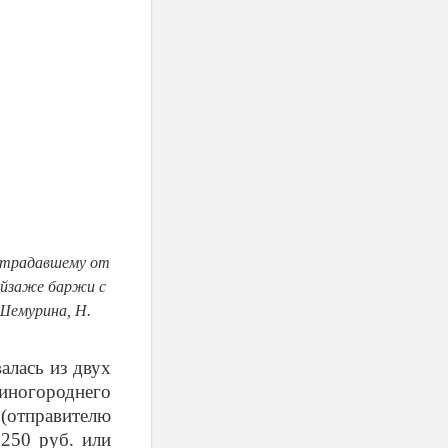
острадавшему от
пейзаже баржи с
-Шемурина, Н.
алась из двух
 иногороднего
 (отправителю
250 руб. или