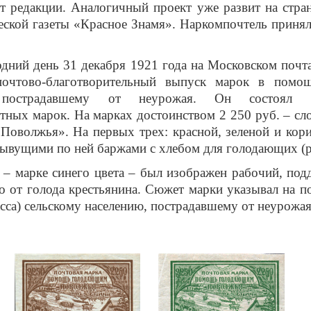
т редакции. Аналогичный проект уже развит на стра
ской газеты «Красное Знамя». Наркомпочтель принял
дний день 31 декабря 1921 года на Московском почт
очтово-благотворительный выпуск марок в помо
 пострадавшему от неурожая. Он состоял 
ных марок. На марках достоинством 2 250 руб. – с
оволжья». На первых трех: красной, зеленой и кор
лывущими по ней баржами с хлебом для голодающих (ри
 – марке синего цвета – был изображен рабочий, п
о от голода крестьянина. Сюжет марки указывал на 
асса) сельскому населению, пострадавшему от неурожая