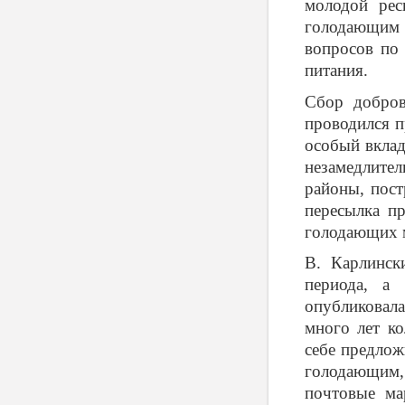
молодой рес
голодающим 
вопросов по
питания.
Сбор добро
проводился п
особый вклад
незамедлите
районы, пост
пересылка п
голодающих м
В. Карлинск
периода, а 
опубликовал
много лет к
себе предлож
голодающим,
почтовые м