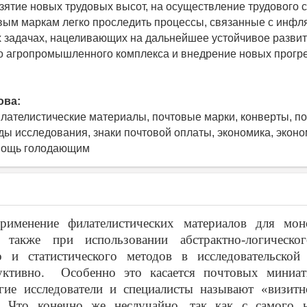
взятие новых трудовых высот, на осуществление трудового 
овым маркам легко проследить процессы, связанные с инфля
х задачах, нацеливающих на дальнейшее устойчивое разви
о агропромышленного комплекса и внедрение новых прогр
ова:
лателистические материалы, почтовые марки, конверты, п
оды исследования, знаки почтовой оплаты, экономика, эконо
омощь голодающим
именение филателистических материалов для мон
 также при использовании абстрактно-логическог
го и статистического методов в исследовательской 
уктивно. Особенно это касается почтовых миниа
гие исследователи и специалисты называют «визитн
». Что конечно же неслучайно, так как с самого н