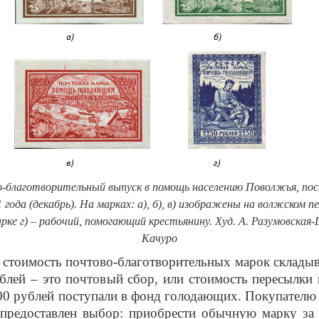
о-благотворительный выпуск в помощь населению Поволжья, п
 года (декабрь). На марках: а), б), в) изображены на волжском 
арке г) – рабочий, помогающий крестьянину. Худ. А. Разумовская
Качуро
стоимость почтово-благотворительных марок складыв
блей – это почтовый сбор, или стоимость пересылки
000 рублей поступали в фонд голодающих. Покупателю
 предоставлен выбор: приобрести обычную марку за 