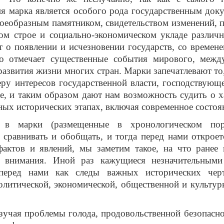
я марка является особого рода государственным до
воеобразным памятником, свидетельством изменений,
ом строе и социально-экономическом укладе различн
 о появлении и исчезновении государств, со времене
о отмечает существенные события мирового, межд
развития жизни многих стран. Марки запечатлевают то,
у интересов государственной власти, господствующ
е, и таким образом дают нам возможность судить о х
зных исторических этапах, включая современное состоя
ь в марки (размещенные в хронологическом поря
 сравнивать и обобщать, и тогда перед нами открое
фактов и явлений, мы заметим такое, на что ранее 
 внимания. Иной раз кажущиеся незначительными
перед нами как следы важных исторических чер
литической, экономической, общественной и культур
зучая проблемы голода, продовольственной безопасно