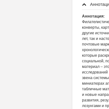
Аннотаци
Аннотация:
Филателистиче
конверты, кар
другие источн
лет, так и нас
почтовые марк
хронологическ
которые раскр
социальной, п
материал – эт
исследований 
звена системы
миниатюрах а
табличные мат
и новые напра
развития, рез
лозунгами и п