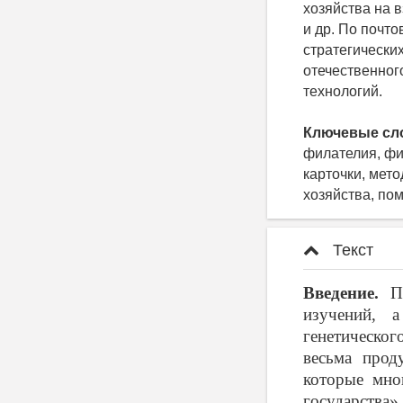
хозяйства на 
и др. По почт
стратегически
отечественног
технологий.
Ключевые сл
филателия, фи
карточки, мет
хозяйства, п
Текст
Введение.
Пр
изучений, а
генетическо
весьма прод
которые мно
государства