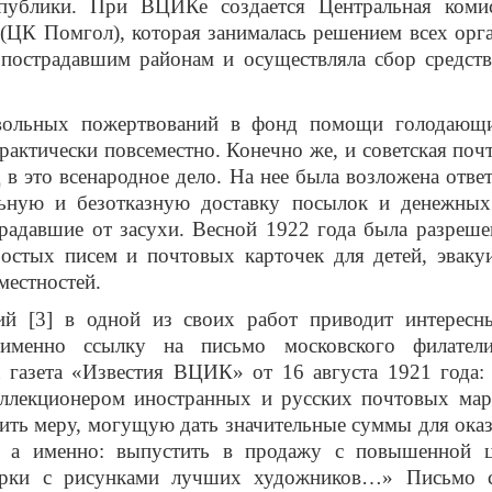
публики. При ВЦИКе создается Центральная ком
(ЦК Помгол), которая занималась решением всех орг
 пострадавшим районам и осуществляла сбор средств
вольных пожертвований в фонд помощи голодающ
рактически повсеместно. Конечно же, и советская почт
 в это всенародное дело. На нее была возложена ответ
льную и безотказную доставку посылок и денежных
радавшие от засухи. Весной 1922 года была разреше
ростых писем и почтовых карточек для детей, эваку
естностей.
ий [3] в одной из своих работ приводит интересн
именно ссылку на письмо московского филатели
а газета «Известия ВЦИК» от 16 августа 1921 года:
оллекционером иностранных и русских почтовых мар
ить меру, могущую дать значительные суммы для ок
 а именно: выпустить в продажу с повышенной 
арки с рисунками лучших художников…» Письмо с