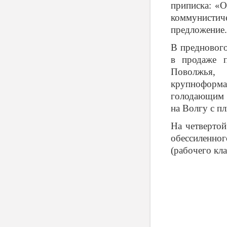
приписка: «О
коммунистиче
предложение.
В преднового
в продаже п
Поволжья,
крупноформат
голодающим П
на Волгу с п
На четвертой
обессиленног
(рабочего кл