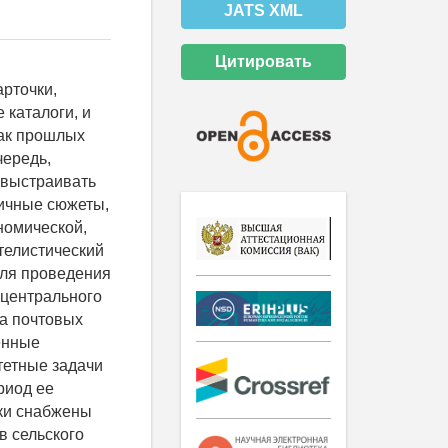
JATS XML
Цитировать
арточки,
 каталоги, и
как прошлых
чередь,
 выстраивать
личные сюжеты,
номической,
телистический
для проведения
 центрального
На почтовых
енные
тетные задачи
риод ее
рки снабжены
в сельского