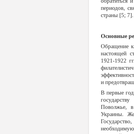
обратиться и
периодов, с
страны [5; 7].
Основные ре
Обращение к 
настоящей с
1921-1922 г
филателист
эффективност
и предотвра
В первые го
государству
Поволжье, в
Украины. Же
Государство,
необходиму