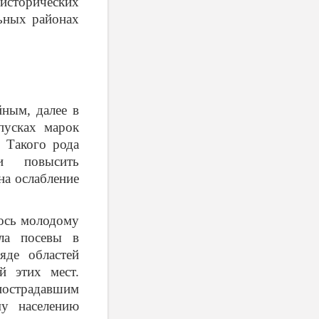
 исторических
ьных районах
йным, далее в
пусках марок
 Такого рода
ли повысить
на ослабление
ось молодому
ила посевы в
яде областей
й этих мест.
 пострадавшим
у населению