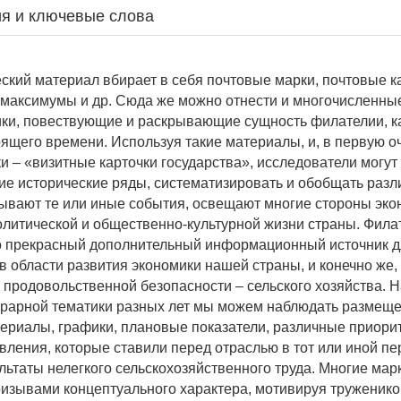
я и ключевые слова
ский материал вбирает в себя почтовые марки, почтовые к
тмаксимумы и др. Сюда же можно отнести и многочисленные
ики, повествующие и раскрывающие сущность филателии, 
тоящего времени. Используя такие материалы, и, в первую о
и – «визитные карточки государства», исследователи могут
ие исторические ряды, систематизировать и обобщать раз
ывают те или иные события, освещают многие стороны эко
олитической и общественно-культурной жизни страны. Фила
о прекрасный дополнительный информационный источник 
в области развития экономики нашей страны, и конечно же,
 продовольственной безопасности – сельского хозяйства. 
грарной тематики разных лет мы можем наблюдать размещ
ериалы, графики, плановые показатели, различные приори
вления, которые ставили перед отраслью в тот или иной пе
ультаты нелегкого сельскохозяйственного труда. Многие ма
ризывами концептуального характера, мотивируя труженико