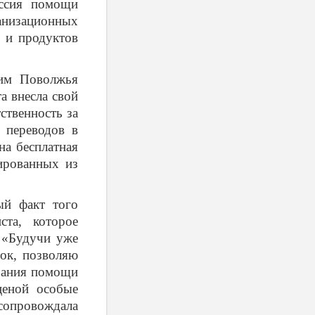
иссия помощи
анизационных
 и продуктов
им Поволжья
а внесла свой
ственность за
 переводов в
на бесплатная
ированных из
ый факт того
ста, которое
 «Будучи уже
ок, позволяю
азания помощи
ценой особые
опровождала