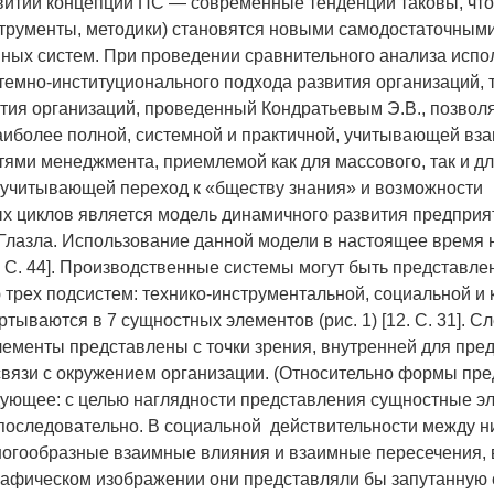
звитии концепций ПС — современные тенденции таковы, чт
трументы, методики) становятся новыми самодостаточным
ных систем. При проведении сравнительного анализа испо
темно-институционального подхода развития организаций, т
тия организаций, проведенный Кондратьевым Э.В., позволя
аиболее полной, системной и практичной, учитывающей вза
тями менеджмента, приемлемой как для массового, так и д
 учитывающей переход к «бществу знания» и возможности
х циклов является модель динамичного развития предприя
 Глазла. Использование данной модели в настоящее время
. С. 44]. Производственные системы могут быть представле
 трех подсистем: технико-инструментальной, социальной и 
тываются в 7 сущностных элементов (рис. 1) [12. С. 31]. С
ементы представлены с точки зрения, внутренней для пред
 связи с окружением организации. (Относительно формы пр
ующее: с целью наглядности представления сущностные э
оследовательно. В социальной действительности между н
огообразные взаимные влияния и взаимные пересечения,
афическом изображении они представляли бы запутанную с