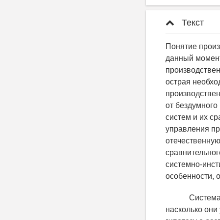
Текст
Понятие произ
данный момент
производственн
острая необхо
производственн
от бездумного
систем и их с
управления пр
отечественну
сравнительног
системно-инст
особенности, 
Систематизир
насколько они