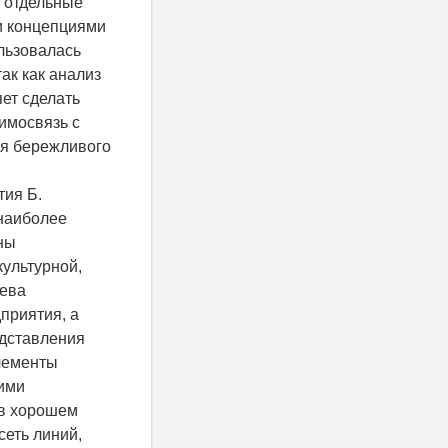
о отдельные
и концепциями
льзовалась
ак как анализ
ет сделать
имосвязь с
ля бережливого
тия Б.
 наиболее
ны
культурной,
лева
приятия, а
едставления
лементы
ими
 в хорошем
еть линий,