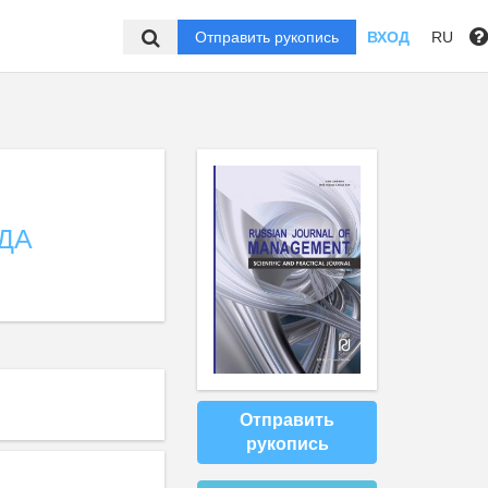
Отправить рукопись
ВХОД
RU
ДА
Отправить
рукопись