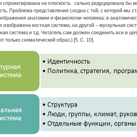
и спроектирована на плоскость сильно редуцировала бы 
сть. Проблема представления сходна с той, с которой мы с
зображения анатомии и физиологии человека: в анатомичес
е изображена костная система, на другой – мускульная сист
ная система и т.д. Читатель сам должен соединить все в цел
т только схематический образ.) [5. С. 10].