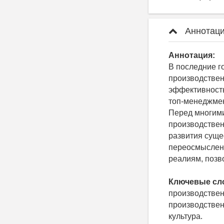
Аннотаци
Аннотация:
В последние г
производствен
эффективность
топ-менеджмен
Перед многими
производствен
развития суще
переосмыслени
реалиям, позв
Ключевые сл
производствен
производствен
культура.