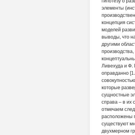
гипотезу о ра
элементы (инс
производствен
концепция сис
моделей разви
выводы, что н
другими облас
производства,
концептуальны
Ливехуда и Ф.
оправданно [1
совокупностью
которые развер
сущностные эл
справа – в их
отмечаем след
расположены п
существуют мн
двухмерном гр