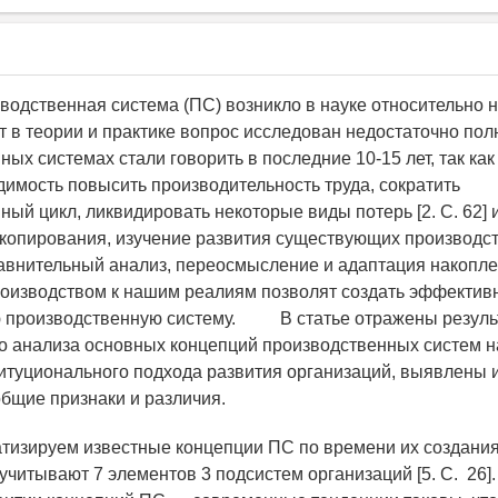
водственная система (ПС) возникло в науке относительно н
 в теории и практике вопрос исследован недостаточно полн
ых системах стали говорить в последние 10-15 лет, так как
димость повысить производительность труда, сократить
ый цикл, ликвидировать некоторые виды потерь [2. С. 62] и 
 копирования, изучение развития существующих производс
равнительный анализ, переосмысление и адаптация накопл
оизводством к нашим реалиям позволят создать эффектив
ю производственную систему. В статье отражены резуль
о анализа основных концепций производственных систем н
итуционального подхода развития организаций, выявлены 
общие признаки и различия.
уем известные концепции ПС по времени их создания
 учитывают 7 элементов 3 подсистем организаций [5. С. 26