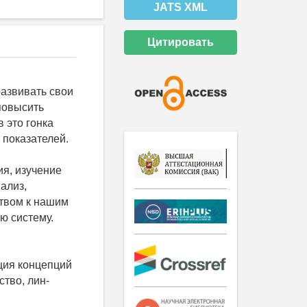
JATS XML
Цитировать
развивать свои
повысить
 это гонка
 показателей.
ия, изучение
ализ,
твом к нашим
ю систему.
ция концепций
тво, лин-