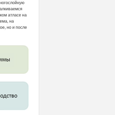
многослойную
талкиваемся
ком атласе на
ема, на
ое, но и после