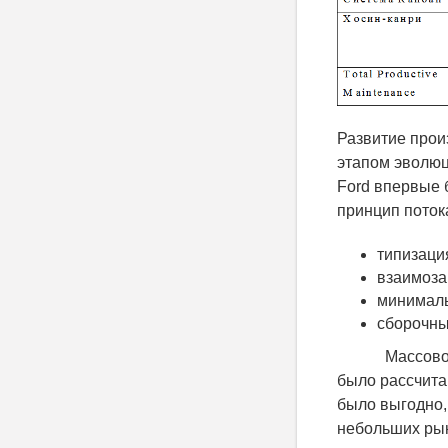
Развитие прои
этапом эволюц
Ford впервые
принцип поток
типизаци
взаимоза
минималь
сборочны
Массовое про
было рассчита
было выгодно,
небольших рынк