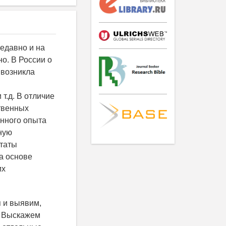
едавно и на
о. В России о
 возникла
т.д. В отличие
твенных
енного опыта
ную
таты
а основе
их
 и выявим,
]. Выскажем