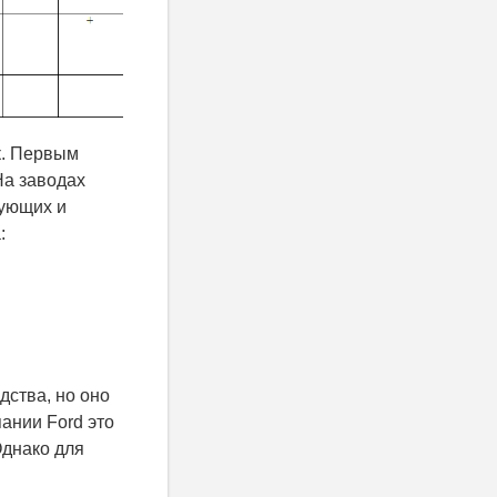
к. Первым
На заводах
ующих и
:
ства, но оно
ании Ford это
Однако для