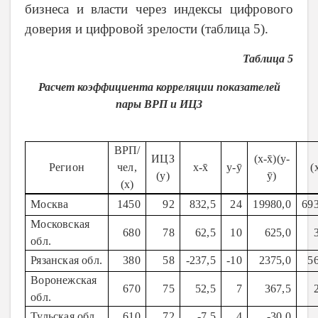
бизнеса и власти через индексы цифрового
доверия и цифровой зрелости (таблица 5).
Таблица 5
Расчет коэффициента корреляции показателей
пары ВРП и ИЦЗ
ВРП/
ИЦЗ
(x-x̄)(y-
Регион
чел,
x-x̄
y-ȳ
(
(y)
ȳ)
(x)
Москва
1450
92
832,5
24
19980,0
69
Московская
680
78
62,5
10
625,0
обл.
Рязанская обл.
380
58
-237,5
-10
2375,0
5
Воронежская
670
75
52,5
7
367,5
обл.
Тульская обл.
610
72
-7,5
4
-30,0