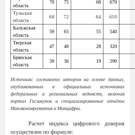
70
75
68
670
область
Тульская
68
72
64
610
область
Калужская
59
65
55
540
область
Тверская
47
48
28
320
область
Брянская
39
36
19
290
область
Источник: составлено автором на основе данных,
опубликованных в официальных источниках
федеральных и региональных ведомств, включая
портал Госзакупок и специализированные отчёты
Минэкономразвития и Минцифры.
Расчет индекса цифрового доверия
осуществлен по формуле: