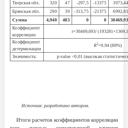
Тверская обл.
320
47
-297,5
-13375
3973,4
Брянская обл.
290
39
-313,75
-21375
6992,8
Сумма
4,940
483
0
0
30469,9
Коэффициент
r
=30469
,693
/ (
193281
×
1369,
корреляции
Коэффициент
2
R
=
0,94
(88
%
)
детерминации
Значимость:
p-value <0,01 (высокая статистичес
Источник: разработано автором.
Итоги расчетов коэффициентов корреляции
всех парных сопоставлений влияния