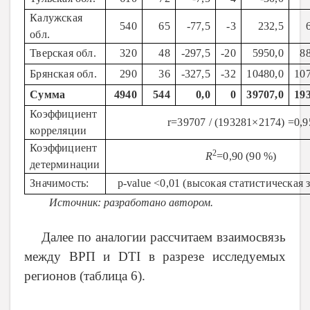
Калужская
540
65
-77,5
-3
232,5
обл.
Тверская обл.
320
48
-297,5
-20
5950,0
8
Брянская обл.
290
36
-327,5
-32
10480,0
10
Сумма
4940
544
0,0
0
39707,0
19
Коэффициент
r
=39707 / (
193281×2174)
=
0,9
корреляции
Коэффициент
2
R
=
0,90
(90
%)
детерминации
Значимость:
p-value <0,01 (высокая статистическая 
Источник: разработано автором.
Далее по аналогии рассчитаем взаимосвязь
между ВРП и
DTI
в разрезе исследуемых
регионов (таблица 6).