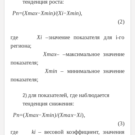
тенденция роста:
Pn
=(
Xmax
−
Xmin
)/(
Xi
−
Xmin
)
,
(2)
где
Xi
–значение показателя для
i
-го
региона;
Xmax
– –максимальное значение
показателя;
Xmin
– минимальное значение
показателя;
для показателей, где наблюдается
2)
тенденция снижения:
Pn
=(
Xmax
−
Xmin
)/(
Xmax
−
Xi
),
(3)
где
ki
– весовой коэффициент, значения