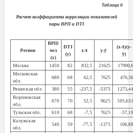
Таблица 6
Расчет коэффициента корреляции показателей
пары ВРП и
DTI
ВРП
/
DTI
(x-x̄)(y-
Регион
чел
x-x̄
y-ȳ
(y)
ȳ)
(x)
Москва
1450
82
8
32,5
2
1625
1
7990,
Московская
680
68
6
2,5
7
625
4
76,5
обл.
Рязанская обл.
380
55
-237,5
-5375
1273,4
Воронежская
670
70
52,5
9625
505,63
обл.
Тульская обл.
610
68
-7,5
7625
-57,1
Калужская
540
59
-77,5
-1375
106,8
обл.