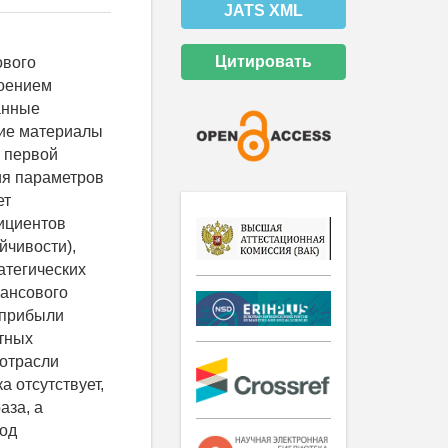
JATS XML
Цитировать
ового
роением
анные
кие материалы
– первой
ия параметров
ет
ициентов
йчивости),
атегических
нансового
 прибыли
нтных
 отрасли
а отсутствует,
аза, а
ход