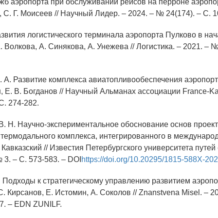
жб аэропорта при обслуживании рейсов на перроне аэропо
, С. Г. Моисеев // Научный Лидер. – 2024. – № 24(174). – С. 
азвития логистического терминала аэропорта Пулково в нача
. Волкова, А. Синякова, А. Унежева // Логистика. – 2021. – № 
М. А. Развитие комплекса авиатопливообеспечения аэропорт
, Е. В. Богданов // Научный Альманах ассоциации France-Ka
С. 274-282.
, В. Н. Научно-экспериментальное обоснование основ проек
термодального комплекса, интегрированного в междунаро
. Кавказский // Известия Петербургского университета путей
№ 3. – С. 573-583. – DOI
https://doi.org/10.20295/1815-588X-20
С. Подходы к стратегическому управлению развитием аэроп
. Кирсанов, Е. Истомин, А. Соколов // Znanstvena Misel. – 2
-27. – EDN ZUNILF.