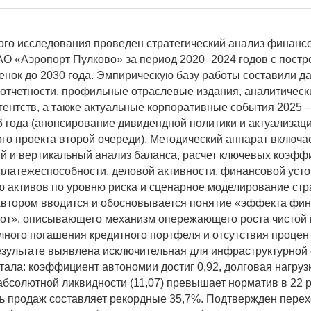
ого исследования проведен стратегический анализ финанс
АО «Аэропорт Пулково» за период 2020–2024 годов с пост
енок до 2030 года. Эмпирическую базу работы составили д
 отчетности, профильные отраслевые издания, аналитичес
гентств, а также актуальные корпоративные события 2025 
 года (анонсирование дивидендной политики и актуализац
го проекта второй очереди). Методический аппарат включа
й и вертикальный анализ баланса, расчет ключевых коэфф
 платежеспособности, деловой активности, финансовой усто
 активов по уровню риска и сценарное моделирование стр
Автором вводится и обосновывается понятие «эффекта фи
от», описывающего механизм опережающего роста чистой
лного погашения кредитного портфеля и отсутствия проце
езультате выявлена исключительная для инфраструктурной
тала: коэффициент автономии достиг 0,92, долговая нагрузк
бсолютной ликвидности (11,07) превышает норматив в 22 р
ь продаж составляет рекордные 35,7%. Подтвержден пере