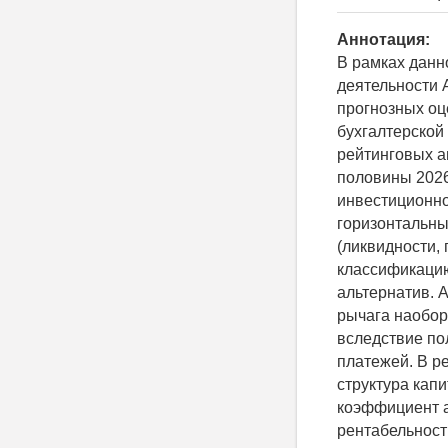
Аннотация:
В рамках данн
деятельности 
прогнозных оц
бухгалтерской
рейтинговых а
половины 2026
инвестиционно
горизонтальны
(ликвидности,
классификацию
альтернатив. 
рычага наобор
вследствие по
платежей. В р
структура капи
коэффициент а
рентабельност