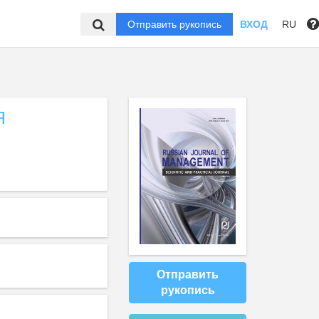
Отправить рукопись
ВХОД
RU
Я
Отправить
рукопись