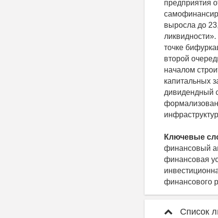
предприятия о
самофинансиро
выросла до 23,
ликвидности».
точке бифурка
второй очереди
началом строит
капитальных з
дивидендный с
формализованн
инфраструктур
Ключевые сл
финансовый ан
финансовая ус
инвестиционна
финансового р
Список л