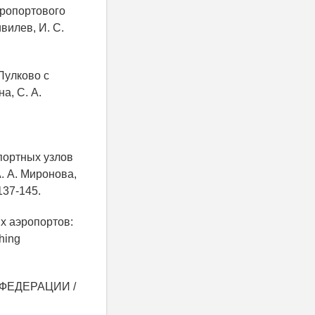
эропортового
вилев, И. С.
Пулково с
а, С. А.
портных узлов
. А. Миронова,
137-145.
х аэропортов:
hing
Й ФЕДЕРАЦИИ /