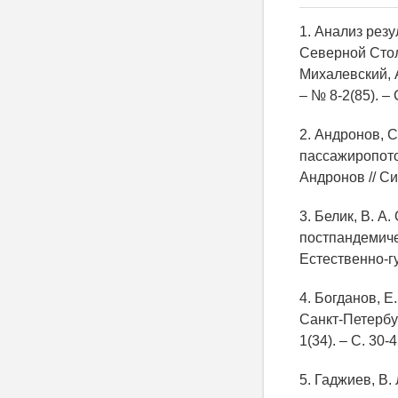
1. Анализ рез
Северной Столи
Михалевский, А
– № 8-2(85). – 
2. Андронов, 
пассажиропото
Андронов // Си
3. Белик, В. А
постпандемичес
Естественно-гу
4. Богданов, Е
Санкт-Петербу
1(34). – С. 30-4
5. Гаджиев, В