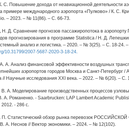
 К. С. Повышение дохода от неавиационной деятельности а
а примере международного аэропорта «Пулково» / К. С. Кри
io. – 2023. – № 11(86). – С. 66-73.
, Н. Д. Сравнение прогнозов пассажиропотока в аэропорту 
в прогнозирования в программе Statistica / Н. Д. Лепешкин
стемный анализ и логистика. – 2020. – № 3(25). – С. 18-24. –
.org/10.31799/2007-5687-2020-3-18-24.
 А. А. Анализ финансовой эффективности воздушных транс
упнейших аэропортов городов Москва и Санкт-Петербург / А
 // Научные исследования XXI века. – 2022. – № 6(20). – С. 
, В. А. Моделирование производственных процессов узловы
. А. Романенко. - Saarbrucken: LAP Lambert Academic Publis
012. - 286 с.
 А. П. Статистический обзор рынка перевозок РОССИЙСКО
 В. А. Неснов // Вектор экономики. – 2024. – № 12(102).