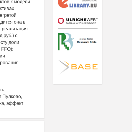
ктов к модели
ктивах
регретой
дится она в
— реализация
 руб.) с
осту доли
 FFO);
вии
ирования
ть,
т Пулково,
ка, эффект