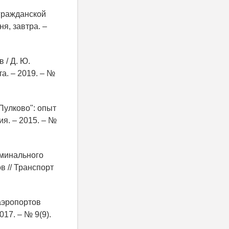
гражданской
я, завтра. –
 / Д. Ю.
а. – 2019. – №
Пулково": опыт
ия. – 2015. – №
рминального
в // Транспорт
аэропортов
017. – № 9(9).