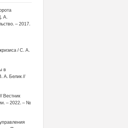
орота
. А.
ьство. – 2017.
ризиса / С. А.
ы в
 А. Белик //
// Вестник
и. – 2022. – №
 управления