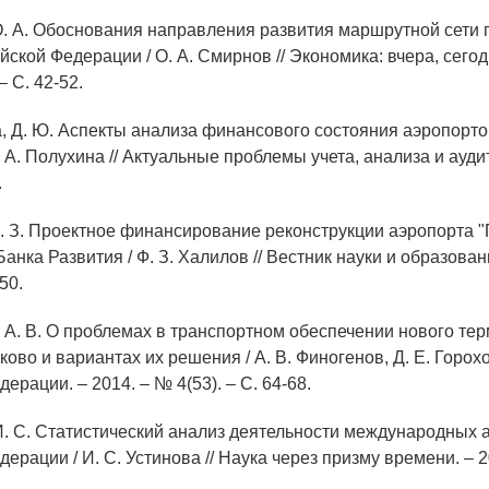
О. А. Обоснования направления развития маршрутной сети 
ской Федерации / О. А. Смирнов // Экономика: вчера, сегодн
– С. 42-52.
, Д. Ю. Аспекты анализа финансового состояния аэропортов
 А. Полухина // Актуальные проблемы учета, анализа и аудит
.
Ф. З. Проектное финансирование реконструкции аэропорта "
анка Развития / Ф. З. Халилов // Вестник науки и образован
150.
, А. В. О проблемах в транспортном обеспечении нового те
ово и вариантах их решения / А. В. Финогенов, Д. Е. Горохо
ерации. – 2014. – № 4(53). – С. 64-68.
 И. С. Статистический анализ деятельности международных 
ерации / И. С. Устинова // Наука через призму времени. – 2