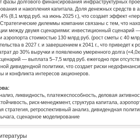
т фазы долгового финансирования инфраструктурных прое
вания и накопления капитала. Доля денежных средств в а
4% (8,1 млрд руб. на июнь 2025 г.), что создает эффект «пе
 Стратегические дилеммы компании связаны с тем, что нахо
ции между двумя сценариями: инвестиционный сценарий 
 аэропорта стоимостью 130 млрд руб. (рост сметы с 40 млрд
ельства в 2027 г. и завершением к 2041 г., что приведет к р
атрат до 30% выручки и появлению умеренного долга (<4,0x
ценарий — выплата 5–7,5 млрд руб. ежегодно при отсутст
ой дивидендной политики, что создает риски недофинанс
ы и конфликта интересов акционеров.
ова:
ализ, ликвидность, платежеспособность, деловая активнос
тойчивость, риск-менеджмент, структура капитала, аэропор
я стратегия, ретроспективный анализ, дивидендная полити
ычага, сценарное моделирование
итературы