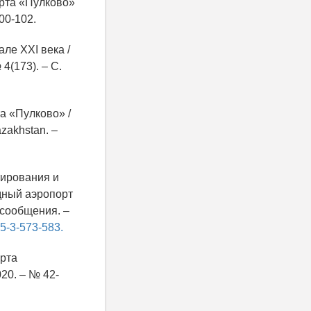
рта «Пулково»
100-102.
ле ХХI века /
4(173). – С.
а «Пулково» /
zakhstan. –
тирования и
дный аэропорт
 сообщения. –
25-3-573-583.
орта
020. – № 42-