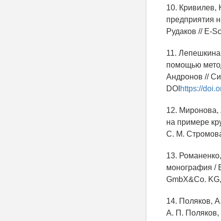
10. Кривилев,
предприятия н
Рудаков // E-Sc
11. Лепешкина
помощью методо
Андронов // Си
DOI
https://doi
12. Миронова,
на примере кр
С. М. Стромова
13. Романенко
монография / В
GmbX&Co. KG, 2
14. Поляков,
А. П. Поляков,