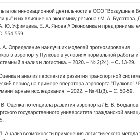
ультатов инновационной деятельности в ООО "Воздушные В
цы" и их влияние на экономику региона / М. А. Булатова, Д
. Ю. Уфимцева, Е. А. Янова // Экономика и предпринимател
С. 554-559.
С. А. Определение наилучших моделей прогнозирования
ков в аэропорту Пулково в условиях нормальной работы и к
стемный анализ и логистика. – 2020. – № 2(24). – С. 13-29.
. Оценка и анализ перспектив развития транспортной систем
кий период на примере оператора аэропорта "Пулково" / В.
манитарные исследования. – 2022. – № 41(3). – С. 50-59.
. В. Оценка потенциала развития аэропорта / Е. В. Богданов 
ргского государственного университета гражданской авиаци
5.
. Л. Анализ возможности применения логистического метода