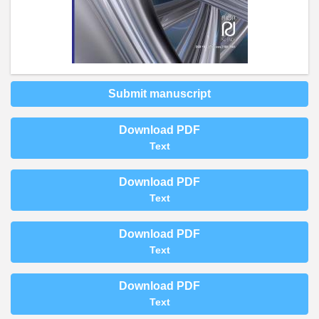
Submit manuscript
Download PDF
Text
Download PDF
Text
Download PDF
Text
Download PDF
Text