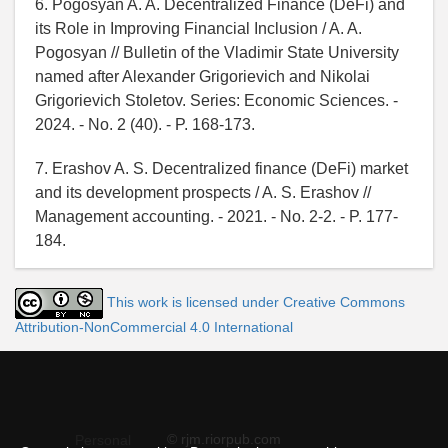
6. Pogosyan A. A. Decentralized Finance (DeFi) and
its Role in Improving Financial Inclusion / A. A.
Pogosyan // Bulletin of the Vladimir State University
named after Alexander Grigorievich and Nikolai
Grigorievich Stoletov. Series: Economic Sciences. -
2024. - No. 2 (40). - P. 168-173.
7. Erashov A. S. Decentralized finance (DeFi) market
and its development prospects / A. S. Erashov //
Management accounting. - 2021. - No. 2-2. - P. 177-
184.
This work is licensed under Creative Commons
Attribution-NonCommercial 4.0 International
© rjm.riorpub.com
Personal