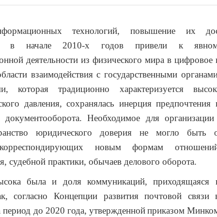
нформационных технологий, повышение их до
ти в начале 2010-х годов привели к явном
нной деятельности из физического мира в цифровое 
области взаимодействия с государственными органам
ями, которая традиционно характеризуется высо
кого давления, сохранялась инерция предпочтения 
 документооборота. Необходимое для организации
транство юридического доверия не могло быть о
 корреспондирующих новым формам отношени
я, судебной практики, обычаев делового оборота.
сока была и доля коммуникаций, приходящаяся 
ак, согласно Концепции развития почтовой связи 
 период до 2020 года, утвержденной
приказом Минком