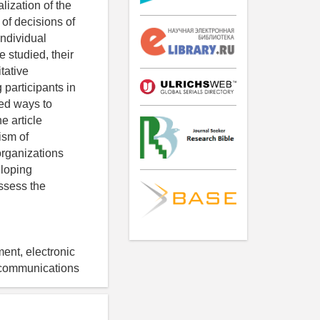
lization of the
of decisions of
individual
e studied, their
tative
 participants in
sed ways to
e article
ism of
rganizations
eloping
ssess the
ment, electronic
nt communications