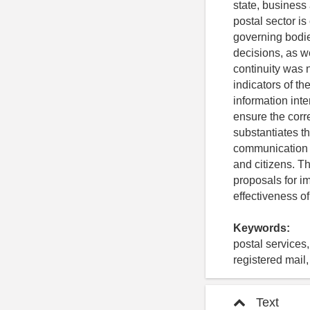
state, business 
postal sector i
governing bodies
decisions, as we
continuity was 
indicators of th
information int
ensure the corre
substantiates t
communication 
and citizens. 
proposals for i
effectiveness of
Keywords:
postal services
registered mail,
Text