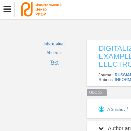
Information
DIGITAL
Abstract
EXAMPLE
Text
ELECTRO
Journal:
RUSSIA
Rubrics:
INFORM
UDC 33  
1
A Shishov
Author and