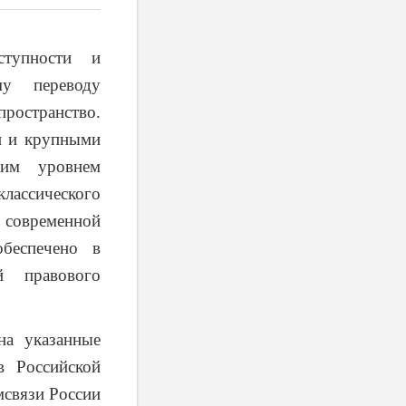
ступности и
у переводу
пространство.
и и крупными
ким уровнем
классического
 современной
беспечено в
й правового
на указанные
в Российской
связи России