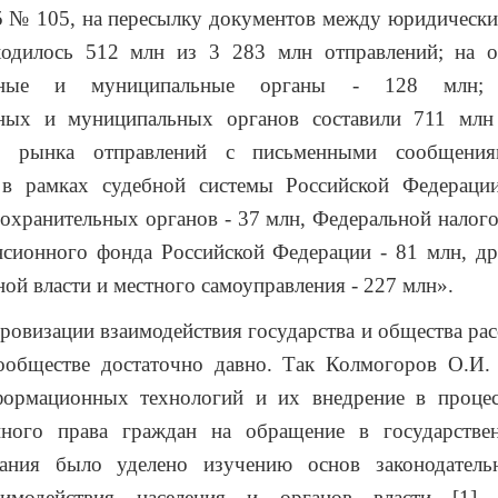
5 № 105, на пересылку документов между юридическ
ходилось 512 млн из 3 283 млн отправлений; на о
енные и муниципальные органы - 128 млн; 
нных и муниципальных органов составили 711 млн
о рынка отправлений с письменными сообщени
 в рамках судебной системы Российской Федераци
охранительных органов - 37 млн, Федеральной налог
нсионного фонда Российской Федерации - 81 млн, др
ной власти и местного самоуправления - 227 млн».
овизации взаимодействия государства и общества ра
ообществе достаточно давно. Так Колмогоров О.И. 
формационных технологий и их внедрение в процес
нного права граждан на обращение в государстве
ания было уделено изучению основ законодатель
аимодействия населения и органов власти [1].