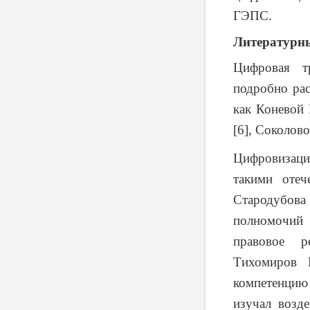
ГЭПС.
Литературн
Цифровая т
подробно рас
как Коневой 
[6], Соколово
Цифровизаци
такими оте
Стародубов
полномочий 
правовое р
Тихомиров 
компетенцию
изучал возд