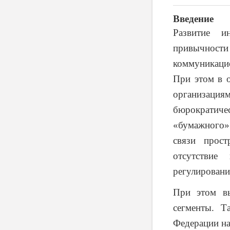
Введение
Развитие и
привычнос
коммуникацио
При этом в 
организаци
бюрократичес
«бумажного»
связи прос
отсутствие
регулировани
При этом вы
сегменты. Т
Федерации на