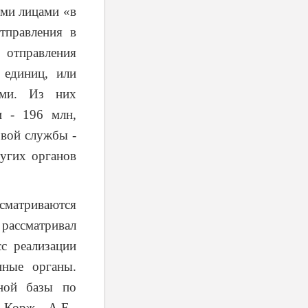
ими лицами «в
тправления в
отправления
 единиц, или
ями. Из них
и - 196 млн,
овой службы -
угих органов
ссматриваются
рассматривал
с реализации
нные органы.
ной базы по
 Корж А.Е.,