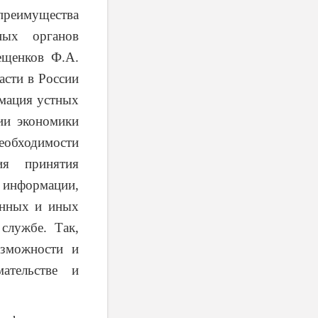
реимущества
ных органов
Лещенков Ф.А.
асти в России
рмация устных
ии экономики
еобходимости
ия принятия
 информации,
анных и иных
службе. Так,
озможности и
ательстве и