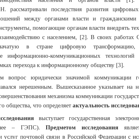
.Н. рассматривали последствия развития цифровых
ношений между органами власти и гражданскими 
нструменты, помогающие органам власти внедрять те
заимодействию с населением, [2]. В своих работах 
начатую в стране цифровую трансформацию, 
ние информационно-коммуникационных технологий
амках перехода к информационному обществу [3].
ем вопрос юридически значимой коммуникации го
тавался нерешенным. Вышесказанное указывает на н
овершенствования механизма коммуникации государст
го общества, что определяет
актуальность исследова
сследования
выступает государственная электрон
далее – ГЭПС).
Предметом исследования
являет
 услуг почтовой связи в Российской Федерации с и