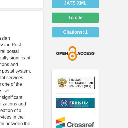
JATS XML
To cite
Citations:
1
ussian
ussian Post
ral postal
ally significant
ations and
c postal system,
tal services.
s one of the
s set
 significant
nizations and
eation of a
rvices in the
ion between the