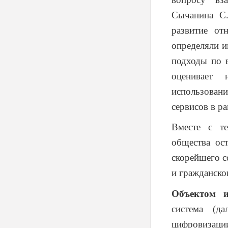
Сычанина
С
развитие от
определяли и
подходы по в
оценивает 
использова
сервисов в р
Вместе с т
общества ос
скорейшего с
и гражданско
Объектом и
система (
цифровизации