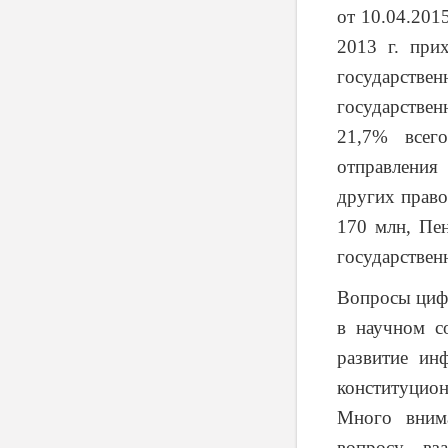
от 10.04.201
2013 г. при
государств
государстве
21,7% всег
отправления
других право
170 млн, Пе
государствен
Вопросы цифр
в научном с
развитие ин
конституцио
Много вним
вопросу вз