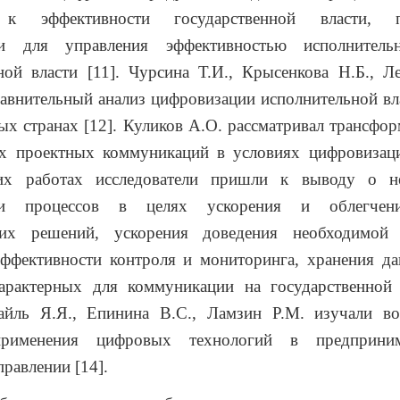
 к эффективности государственной власти, п
ии для управления эффективностью исполнитель
ной власти [11]. Чурсина Т.И., Крысенкова Н.Б., 
авнительный анализ цифровизации исполнительной вл
ых странах [12]. Куликов А.О. рассматривал трансфо
х проектных коммуникаций в условиях цифровизац
их работах исследователи пришли к выводу о н
ии процессов в целях ускорения и облегчен
ких решений, ускорения доведения необходимой
ффективности контроля и мониторинга, хранения д
характерных для коммуникации на государственной 
айль Я.Я., Епинина В.С., Ламзин Р.М. изучали в
рименения цифровых технологий в предприним
равлении [14].