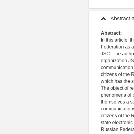
Abstract 
Abstract:
In this article,
Federation as a
JSC. The authors
organization JSC
communication fo
citizens of the 
which has the st
The object of re
phenomena of pr
themselves a sci
communications 
citizens of the 
state electronic
Russian Federat