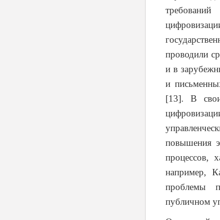
требований
цифровизац
государствен
проводили ср
и в зарубежн
и письменны
[13]. В сво
цифровизац
управленчес
повышения э
процессов, 
например, К
проблемы п
публичном уп