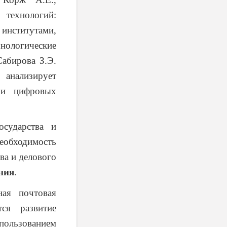
 технологий:
институтами,
хнологические
Сабирова З.Э.
анализирует
 и цифровых
сударства и
еобходимость
ва и делового
ния
.
ная почтовая
ся развитие
спользованием