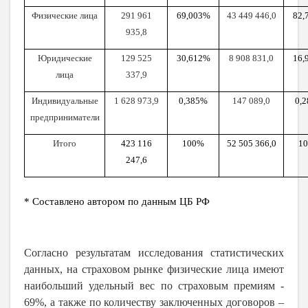
Физические лица
291 961
69,003%
43 449 446,0
82,
935,8
Юридические
129 525
30,612%
8 908 831,0
16,
лица
337,9
Индивидуальные
1 628 973,9
0,385%
147 089,0
0,
предприниматели
Итого
423 116
100%
52 505 366,0
1
247,6
* Составлено автором по данным ЦБ РФ
Согласно результатам исследования статистических
данных, на страховом рынке физические лица имеют
наибольший удельный вес по страховым премиям -
69%, а также по количеству заключенных договоров –