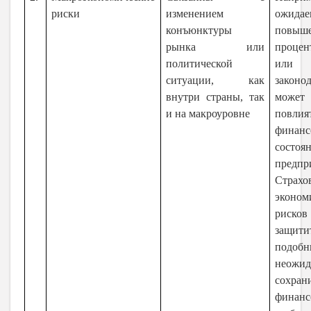
риски
изменением
ожидае
конъюнктуры
повыш
рынка или
процен
политической
или и
ситуации, как
законод
внутри страны, так
может
и на макроуровне
повл
финанс
состоя
предпр
Страхо
эконом
риско
защит
подобн
неожид
сохран
финанс