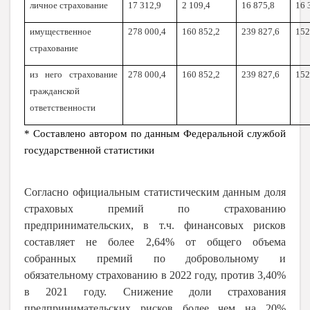
личное страхование
17 312,9
2 109,4
16 875,8
16 
имущественное
278 000,4
160 852,2
239 827,6
152
страхование
из него страхование
278 000,4
160 852,2
239 827,6
152
гражданской
ответственности
* Составлено автором по данным Федеральной службой
государственной статистики
Согласно официальным статистическим данным доля
страховых премий по страхованию
предпринимательских, в т.ч. финансовых рисков
составляет не более 2,64% от общего объема
собранных премий по добровольному и
обязательному страхованию в 2022 году, против 3,40%
в 2021 году. Снижение доли страхования
предпринимательских рисков более чем на 20%