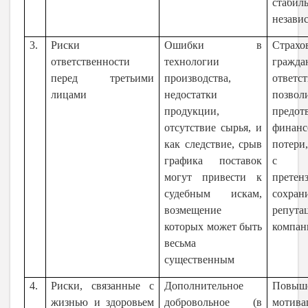
стаби
незави
3.
Риски
Ошибки в
Страхо
ответственности
технологии
гражда
перед третьими
производства,
ответс
лицами
недостатки
позвол
продукции,
предот
отсутствие сырья, и
финанс
как следствие, срыв
потери
графика поставок
с по
могут привести к
прете
судебным искам,
сохран
возмещение
репута
которых может быть
компан
весьма
существенным
4.
Риски, связанные с
Дополнительное
Повыш
жизнью и здоровьем
добровольное (в
мотива