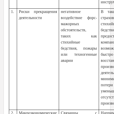
инстру
1.
Риски прекращения
негативное
В так
деятельности
воздействие форс-
страх
мажорных
стихий
обстоятельств,
бедст
таких как
предос
стихийные
компан
бедствия, пожары
возмож
или техногенные
быстро
аварии
восста
произв
деяте
миними
потер
умень
отсутс
произв
2.
Макроэкономические
Связанны с
Наприм