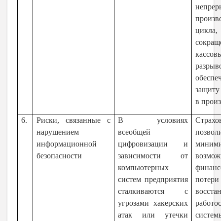
непрер
произв
цикла
сокращ
кассов
разры
обеспе
защиту
в прои
6.
Риски, связанные с
В условиях
Страх
нарушением
всеобщей
позвол
информационной
цифровизации и
миними
безопасности
зависимости от
возмо
компьютерных
финанс
систем предприятия
пот
сталкиваются с
восста
угрозами хакерских
работо
атак или утечки
систе