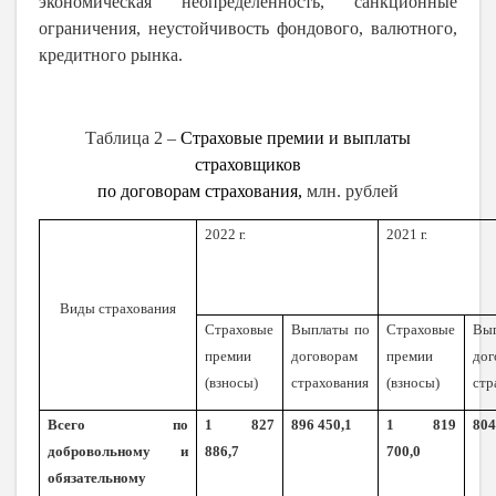
экономическая неопределенность, санкционные
ограничения, неустойчивость фондового, валютного,
кредитного рынка.
Таблица
2 –
Страховые премии и выплаты
страховщиков
по договорам страхования,
млн. рублей
202
2
г.
202
1
г.
Виды страхования
Страховые
Выплаты по
Страховые
Вы
премии
договорам
премии
дог
(взносы)
страхования
(взносы)
стр
Всего по
1 827
896 450,1
1 819
804
добровольному и
886,7
700,0
обязательному