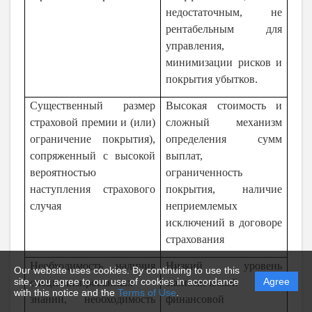
недостаточным, не
рентабельным для
управления,
минимизации рисков и
покрытия убытков.
Существенный размер
Высокая стоимость и
страховой премии и (или)
сложный механизм
ограничение покрытия),
определения сумм
сопряженный с высокой
выплат,
вероятностью
ограниченность
наступления страхового
покрытия, наличие
случая
неприемлемых
исключений в договоре
страхования
Необходимость наличия
Низкий уровень
Our website uses cookies. By continuing to use this
site, you agree to our use of cookies in accordance
Agree
специализированных
экономической и
with this notice and the
Terms of Use
.
знаний, необходимость
финансовой