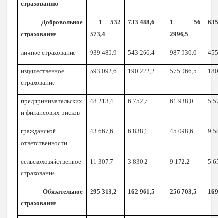
страхованию
Добровольное
1 532
733 488,6
1 56
635
страхование
573,4
2996,5
личное страхование
939 480,9
543 266,4
987 930,0
455
имущественное
593 092,6
190 222,2
575 066,5
180
страхование
предпринимательских
48 213,4
6 752,7
61 938,0
5 5
и финансовых рисков
гражданской
43 667,6
6 838,1
45 098,6
9 5
ответственности
сельскохозяйственное
11 307,7
3 830,2
9 172,2
5 6
страхование
Обязательное
295 313,2
162 961,5
256 703,5
169
страхование