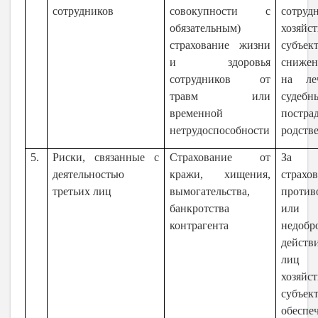
сотрудников
совокупности с
сотруд
обязательным)
хозяйс
страхование жизни
субъек
и здоровья
снижен
сотрудников от
на ле
травм или
судебн
временной
постр
нетрудоспособности
родств
5.
Риски, связанные с
Страхование от
За
деятельностью
кражи, хищения,
страх
третьих лиц
вымогательства,
против
банкротства
или
контрагента
недобр
действ
лиц
хозяйс
субъе
обеспе