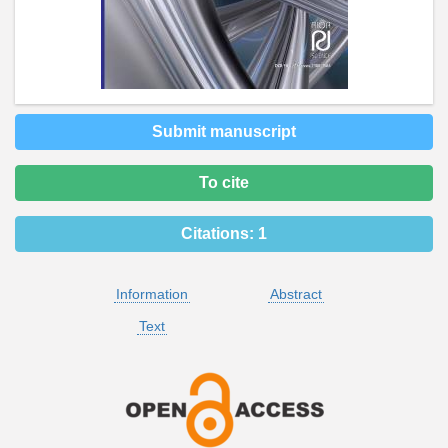
Submit manuscript
To cite
Citations:
1
Information
Abstract
Text