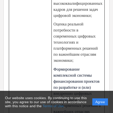
высококвалифицированных
кадров для решения задач
цифровой экономики;
Оценка реальной
потребности в
современных цифровых
технологиях и
платформенных решений
по важнейшим отраслям
экономики;
Формирование
комплексной системы
финансирования проектов
по разработке и (или)
внедрению цифровых
Our website uses cookies. By continuing to use this
технологий и
site, you agree to our use of cookies in accordance
Agree
платформенных решений в
with this notice and the
Terms of Use
.
важнейших отраслях