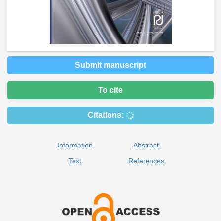
Submit manuscript
To cite
Citations:
Information
Abstract
Text
References