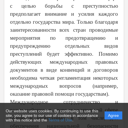
с целью борьбы с преступностью
предполагает внимание и усилия каждого
отдельно государства мира. Только благодаря
заинтересованности всех стран проводимые
мероприятия по предотвращению и
предупреждению отдельных видов
преступлений будет эффективно. Помимо
действующих международных правовых
документов в виде конвенций и договоров
необходима четкая регламентация некоторых
международных вопросов (например,
оказание правовой помощи государствам).
Международное сотрудничество и
взаимодействие в правоохранительной сфере
Our website uses cookies. By continuing to use this
site, you agree to our use of cookies in accordance
Agree
нужно и необходимо, в том числе, для
with this notice and the
Terms of Use
.
обеспечения национальной безопасности