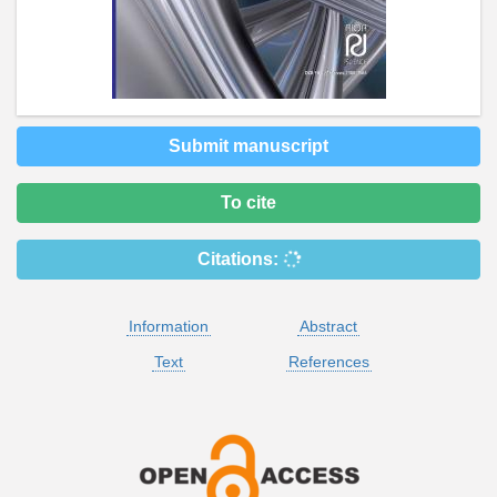
Submit manuscript
To cite
Citations:
Information
Abstract
Text
References