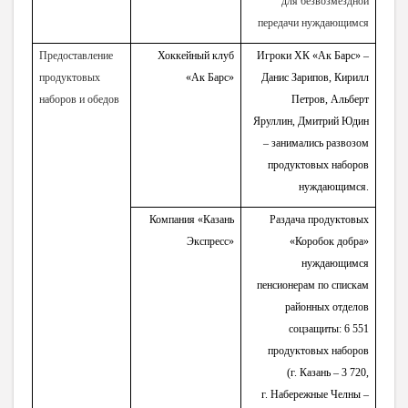
для безвозмездной
передачи нуждающимся
Предоставление
Хоккейный клуб
Игроки ХК «Ак Барс» –
продуктовых
«Ак Барс»
Данис Зарипов, Кирилл
наборов и обедов
Петров, Альберт
Яруллин, Дмитрий Юдин
–
занимались развозом
продуктовых наборов
нуждающимся.
Компания «Казань
Раздача продуктовых
Экспресс»
«Коробок добра»
нуждающимся
пенсионерам по спискам
районных отделов
соцзащиты: 6 551
продуктовых наборов
(г. Казань – 3 720,
г. Набережные Челны –