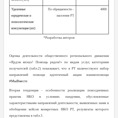
Удаленные
По обращаемости –
4000
юридические и
население РТ
психологические
консультации (шт)
*Разработка авторов
Оценка деятельности общественного регионального движения
«Ярдэм янэшэ! Помощь рядом!» по видам услуг, категориям
получателей (табл.2) показывает, что в РТ наличествуют набор
направлений помощи идентичный акции взаимопомощи
#МыВместе
.
Вторая тенденция - особенности реализации повседневных
практик НКО в условиях пандемии, обусловленные
характеристиками направлений деятельности, выявленных нами в
обобщении кейсов конкретных НКО РТ, результаты которого
представлены в табл.3.