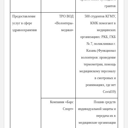
грантов
Предоставление
ТРО ВОД
500 студентов КГМУ,
услуг в сфере
«Волонтеры-
КМК помогают в
здравоохранения
медики»
медицинских
организациях: РКБ, ГКБ
№ 7, поликлиники г.
Казань (Функционал
волонтеров: проведение
термометрии, помощь
медицинскому персоналу
в смотровых и
реанимациях, где нет
Covid19)
Компания «Барс
Пошив средств
Спорт»
индивидуальной защиты и
передача их в
медицинские организации