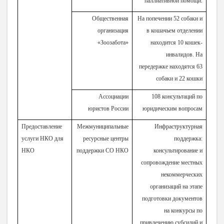
паллиативной помощи.
Общественная
На попечении 52 собаки и
организация
в кошачьем отделении
«Зоозабота»
находится 10 кошек-
инвалидов. На
передержке находятся 63
собаки и 22 кошки
Ассоциации
108 консультаций по
юристов России
юридическим вопросам
Предоставление
Межмуниципальные
Инфраструктурная
услуги НКО для
ресурсные центры
поддержка:
НКО
поддержки СО НКО
консультирование и
сопровождение местных
некоммерческих
организаций на этапе
подготовки документов
на конкурсы по
привлечению субсидий и