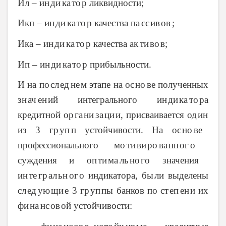
Ил – ин
ди
ка
то
р
ликвидности;
ﮦ
ﮦ
ﮦ
ﮦ
Икп – ин
ди
ка
то
р
качества па
сс
ив
ов
;
ﮦ
ﮦ
ﮦ
ﮦ
ﮦ
ﮦ
ﮦ
ﮦ
Ика – ин
ди
ка
то
р
качества ак
ти
во
в;
ﮦ
ﮦ
ﮦ
ﮦ
ﮦ
ﮦ
ﮦ
Ип – ин
ди
ка
то
р
прибыльности.
ﮦ
ﮦ
ﮦ
ﮦ
И на по
сл
ед
не
м
этапе на ос
но
ве
полученных
ﮦ
ﮦ
ﮦ
ﮦ
ﮦ
ﮦ
зн
ач
ен
ий
интегрального ин
ди
ка
то
ра
ﮦ
ﮦ
ﮦ
ﮦ
ﮦ
ﮦ
ﮦ
кредитной ор
га
ни
за
ци
и,
присваивается од
ин
ﮦ
ﮦ
ﮦ
ﮦ
ﮦ
ﮦ
из 3 гр
уп
п
устойчивости. На ос
но
ве
ﮦ
ﮦ
ﮦ
ﮦ
профессионального мо
ти
ви
ро
ва
нн
ог
о
ﮦ
ﮦ
ﮦ
ﮦ
ﮦ
ﮦ
ﮦ
суждения и оп
ти
ма
ль
но
го
значения
ﮦ
ﮦ
ﮦ
ﮦ
ﮦ
ин
те
гр
ал
ьн
ог
о
индикатора, бы
ли
выделены
ﮦ
ﮦ
ﮦ
ﮦ
ﮦ
ﮦ
ﮦ
сл
ед
ую
щи
е
3 гр
уп
пы
банков по ст
еп
ен
и
их
ﮦ
ﮦ
ﮦ
ﮦ
ﮦ
ﮦ
ﮦ
ﮦ
ﮦ
фи
на
нс
ов
ой
устойчивости:
ﮦ
ﮦ
ﮦ
ﮦ