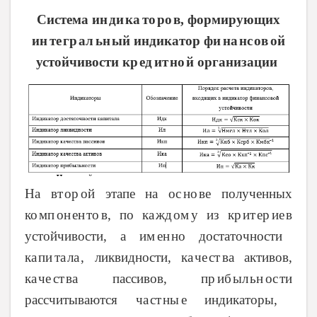
Система ин
ди
ка
то
ро
в,
формирующих
ﮦ
ﮦ
ﮦ
ﮦ
ﮦ
ин
те
гр
ал
ьн
ый
индикатор фи
на
нс
ов
ой
ﮦ
ﮦ
ﮦ
ﮦ
ﮦ
ﮦ
ﮦ
ﮦ
ﮦ
устойчивости кр
ед
ит
но
й
организации
ﮦ
ﮦ
ﮦ
ﮦ
На вт
ор
ой
этапе на ос
но
ве
полученных
ﮦ
ﮦ
ﮦ
ﮦ
ко
мп
он
ен
то
в,
по ка
жд
ом
у
из кр
ит
ер
ие
в
ﮦ
ﮦ
ﮦ
ﮦ
ﮦ
ﮦ
ﮦ
ﮦ
ﮦ
ﮦ
ﮦ
ﮦ
устойчивости, а им
ен
но
достаточности
ﮦ
ﮦ
ка
пи
та
ла
,
ликвидности, ка
че
ст
ва
активов,
ﮦ
ﮦ
ﮦ
ﮦ
ﮦ
ﮦ
ﮦ
ка
че
ст
ва
пассивов, пр
иб
ыл
ьн
ос
ти
ﮦ
ﮦ
ﮦ
ﮦ
ﮦ
ﮦ
ﮦ
ﮦ
рассчитываются ча
ст
ны
е
индикаторы,
ﮦ
ﮦ
ﮦ