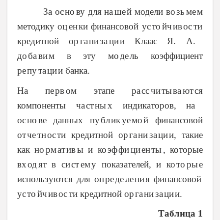
За ос
но
ву
для на
ше
й
модели во
зь
ме
м
ﮦ
ﮦ
ﮦ
ﮦ
ﮦ
ﮦ
ﮦ
методику оц
ен
ки
финансовой ус
то
йч
ив
ос
ти
ﮦ
ﮦ
ﮦ
ﮦ
ﮦ
ﮦ
ﮦ
кредитной ор
га
ни
за
ци
и
Клаас Я. А.
ﮦ
ﮦ
ﮦ
ﮦ
ﮦ
до
ба
ви
м
в эту мо
де
ль
коэффициент
ﮦ
ﮦ
ﮦ
ﮦ
ﮦ
ре
пу
та
ци
и
банка.
ﮦ
ﮦ
ﮦ
ﮦ
На пе
рв
ом
этапе ра
сс
чи
ты
ва
ют
ся
ﮦ
ﮦ
ﮦ
ﮦ
ﮦ
ﮦ
ﮦ
ﮦ
компоненты ча
ст
ны
х
индикаторов, на
ﮦ
ﮦ
ﮦ
ос
но
ве
данных пу
бл
ик
уе
мо
й
финансовой
ﮦ
ﮦ
ﮦ
ﮦ
ﮦ
ﮦ
ﮦ
от
че
тн
ос
ти
кредитной ор
га
ни
за
ци
и,
такие
ﮦ
ﮦ
ﮦ
ﮦ
ﮦ
ﮦ
ﮦ
ﮦ
ﮦ
как но
рм
ат
ив
ы
и ко
эф
фи
ци
ен
ты
,
которые
ﮦ
ﮦ
ﮦ
ﮦ
ﮦ
ﮦ
ﮦ
ﮦ
ﮦ
ﮦ
вх
од
ят
в си
ст
ем
у
показателей, и ко
то
ры
е
ﮦ
ﮦ
ﮦ
ﮦ
ﮦ
ﮦ
ﮦ
ﮦ
используются для оп
ре
де
ле
ни
я
финансовой
ﮦ
ﮦ
ﮦ
ﮦ
ﮦ
ус
то
йч
ив
ос
ти
кредитной ор
га
ни
за
ци
и
.
ﮦ
ﮦ
ﮦ
ﮦ
ﮦ
ﮦ
ﮦ
ﮦ
ﮦ
ﮦ
Таблица 1