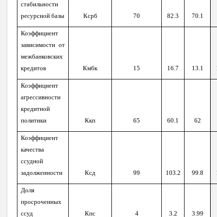
стабильности
ресурсной базы
Ксрб
70
82.3
70.1
Коэффициент
зависимости от
межбанковских
кредитов
Кмбк
15
16.7
13.1
Коэффициент
агрессивности
кредитной
политики
Ккп
65
60.1
62
Коэффициент
качества
ссудной
задолженности
Ксд
99
103.2
99.8
Доля
просроченных
ссуд
Кпс
4
3.2
3.99