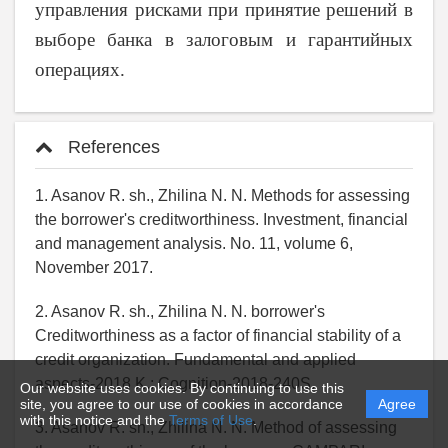
управления рисками при принятие решений в
выборе банка в залоговым и гарантийных
операциях.
References
1. Asanov R. sh., Zhilina N. N. Methods for assessing
the borrower's creditworthiness. Investment, financial
and management analysis. No. 11, volume 6,
November 2017.
2. Asanov R. sh., Zhilina N. N. borrower's
Creditworthiness as a factor of financial stability of a
credit organization. Fundamental and applied
aspects-2018 K.: Cognition-2018-240S.
Our website uses cookies. By continuing to use this
site, you agree to our use of cookies in accordance
Agree
with this notice and the
Terms of Use
.
3. Asanov R. sh., Zhilina N. N. Method of assessing