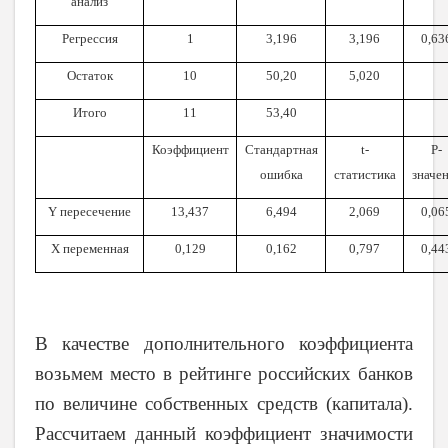
анализ
Регрессия
1
3,196
3,196
0,63
Остаток
10
50,20
5,020
Итого
11
53,40
Коэффициент
Стандартная
t
-
P
-
ошибка
статистика
значе
Y
пересечение
13,437
6,494
2,069
0,06
Х переменная
0,129
0,162
0,797
0,44
В качестве дополнительного коэффициента
возьмем место в рейтинге российских банков
по величине собственных средств (капитала).
Рассчитаем данный коэффициент значимости