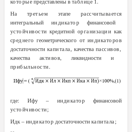
ко
то
ры
е
представлены в та
бл
иц
е
1.
ﮦ
ﮦ
ﮦ
ﮦ
ﮦ
ﮦ
На тр
ет
ье
м
этапе ра
сс
чи
ты
ва
ет
ся
ﮦ
ﮦ
ﮦ
ﮦ
ﮦ
ﮦ
ﮦ
ﮦ
ﮦ
интегральный ин
ди
ка
то
р
финансовой
ﮦ
ﮦ
ﮦ
ﮦ
ус
то
йч
ив
ос
ти
кредитной ор
га
ни
за
ци
и
как
ﮦ
ﮦ
ﮦ
ﮦ
ﮦ
ﮦ
ﮦ
ﮦ
ﮦ
ﮦ
ср
ед
не
го
геометрического от ин
ди
ка
то
ро
в
ﮦ
ﮦ
ﮦ
ﮦ
ﮦ
ﮦ
ﮦ
ﮦ
достаточности ка
пи
та
ла
,
качества па
сс
ив
ов
,
ﮦ
ﮦ
ﮦ
ﮦ
ﮦ
ﮦ
ﮦ
ﮦ
качества ак
ти
во
в,
ликвидности и
ﮦ
ﮦ
ﮦ
пр
иб
ыл
ьн
ос
ти
.
ﮦ
ﮦ
ﮦ
ﮦ
ﮦ
ﮦ
где: Ифу – ин
ди
ка
то
р
финансовой
ﮦ
ﮦ
ﮦ
ﮦ
ус
то
йч
ив
ос
ти
;
ﮦ
ﮦ
ﮦ
ﮦ
ﮦ
ﮦ
Идк – ин
ди
ка
то
р
достаточности ка
пи
та
ла
;
ﮦ
ﮦ
ﮦ
ﮦ
ﮦ
ﮦ
ﮦ
ﮦ