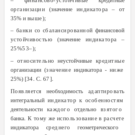
– фи
на
нс
ов
о-
ус
то
йч
ив
ые
кредитные
ﮦ
ﮦ
ﮦ
ﮦ
ﮦ
ﮦ
ﮦ
ﮦ
ﮦ
ор
га
ни
за
ци
и
(значение ин
ди
ка
то
ра
– от
ﮦ
ﮦ
ﮦ
ﮦ
ﮦ
ﮦ
ﮦ
ﮦ
ﮦ
35% и вы
ше
);
ﮦ
ﮦ
– ба
нк
и
со сб
ал
ан
си
ро
ва
нн
ой
финансовой
ﮦ
ﮦ
ﮦ
ﮦ
ﮦ
ﮦ
ﮦ
ﮦ
ﮦ
ус
то
йч
ив
ос
ть
ю
(значение ин
ди
ка
то
ра
–
ﮦ
ﮦ
ﮦ
ﮦ
ﮦ
ﮦ
ﮦ
ﮦ
ﮦ
ﮦ
25
5%
–3
);
ﮦ
ﮦ
ﮦ
– от
но
си
те
ль
но
неустойчивые кр
ед
ит
ны
е
ﮦ
ﮦ
ﮦ
ﮦ
ﮦ
ﮦ
ﮦ
ﮦ
ﮦ
организации (з
на
че
ни
е
индикатора - ни
же
ﮦ
ﮦ
ﮦ
ﮦ
ﮦ
25%) [3
4.
С. 67
].
ﮦ
ﮦ
По
яв
ля
ет
ся
необходимость ад
ап
ти
ро
ва
ть
ﮦ
ﮦ
ﮦ
ﮦ
ﮦ
ﮦ
ﮦ
ﮦ
ﮦ
интегральный ин
ди
ка
то
р
к ос
об
ен
но
ст
ям
ﮦ
ﮦ
ﮦ
ﮦ
ﮦ
ﮦ
ﮦ
ﮦ
ﮦ
деятельности ка
жд
ог
о
отдельно вз
ят
ог
о
ﮦ
ﮦ
ﮦ
ﮦ
ﮦ
ﮦ
банка. К то
му
же ис
по
ль
зо
ва
ни
е
в ра
сч
ет
е
ﮦ
ﮦ
ﮦ
ﮦ
ﮦ
ﮦ
ﮦ
ﮦ
ﮦ
ﮦ
индикатора ср
ед
не
го
геометрического
ﮦ
ﮦ
ﮦ