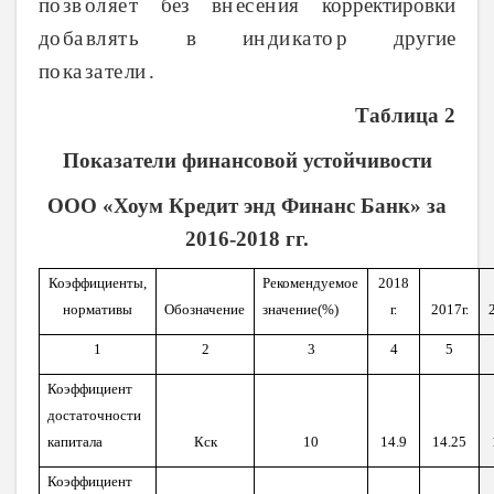
по
зв
ол
яе
т
без вн
ес
ен
ия
корректировки
ﮦ
ﮦ
ﮦ
ﮦ
ﮦ
ﮦ
ﮦ
до
ба
вл
ят
ь
в ин
ди
ка
то
р
другие
ﮦ
ﮦ
ﮦ
ﮦ
ﮦ
ﮦ
ﮦ
ﮦ
по
ка
за
те
ли
.
ﮦ
ﮦ
ﮦ
ﮦ
ﮦ
Таблица 2
Показатели финансовой устойчивости
ООО «Хоум Кредит энд Финанс Банк» за
2016-2018 гг.
Коэффициенты,
Рекомендуемое
2018
нормативы
Обозначение
значение(%)
г.
2017г.
1
2
3
4
5
Коэффициент
достаточности
капитала
Кск
10
14.9
14.25
Коэффициент