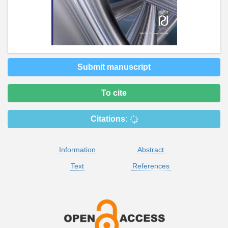
Submit manuscript
To cite
Citations:
Information
Abstract
Text
References