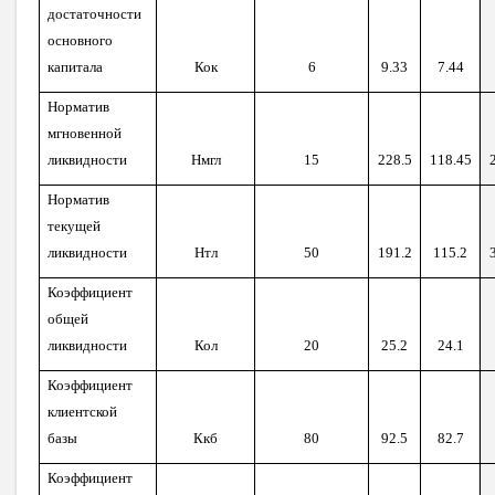
достаточности
основного
капитала
Кок
6
9.33
7.44
Норматив
мгновенной
ликвидности
Нмгл
15
228.5
118.45
Норматив
текущей
ликвидности
Нтл
50
191.2
115.2
Коэффициент
общей
ликвидности
Кол
20
25.2
24.1
Коэффициент
клиентской
базы
Ккб
80
92.5
82.7
Коэффициент