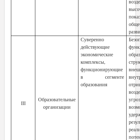
воз
высо
пока
обще
разв
Суверенно
Безо
действующие
функ
экономические
обра
комплексы,
стр
функционирующие
вн
в сегменте
внут
образования
отри
возд
Образовательные
угр
III
организации
возм
уд
резу
реал
поте