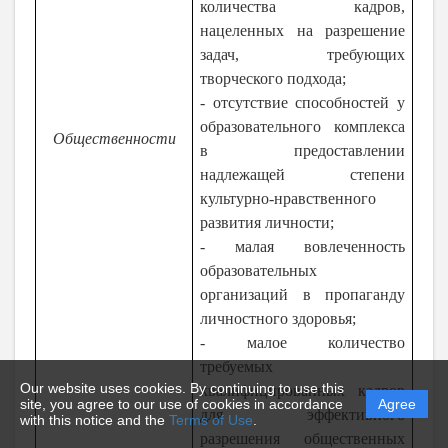
количества кадров,
нацеленных на разрешение
задач, требующих
творческого подхода;
- отсутствие способностей у
образовательного комплекса
Общественности
в предоставлении
надлежащей степени
культурно-нравственного
развития личности;
- малая вовлеченность
образовательных
организаций в пропаганду
личностного здоровья;
- малое количество
требуемых
Our website uses cookies. By continuing to use this
квалифицированных кадров
site, you agree to our use of cookies in accordance
Agree
для эффективного
with this notice and the
Terms of Use
.
разрешения общественных