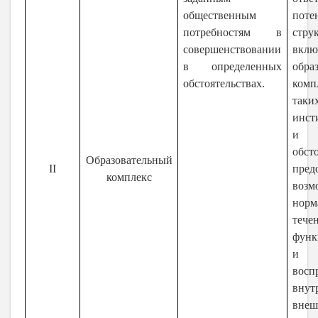
общественным
поте
потребностям в
стру
совершенствовании
вкл
в определенных
обра
обстоятельствах.
комп
таки
инст
и э
обсто
Образовательный
II
пред
комплекс
воз
норм
тече
функ
и
восп
вну
вне