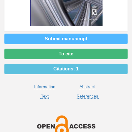
Submit manuscript
To cite
Citations:
1
Information
Abstract
Text
References