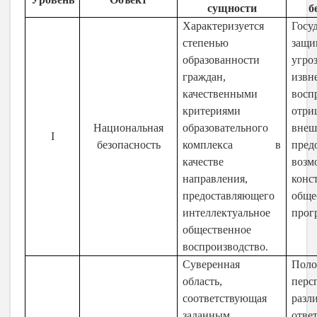
сущности
б
Характеризуется
Госу
степенью
защ
образованности
угр
граждан,
извн
качественными
восп
критериями
отри
Национальная
образовательного
внеш
I
безопасность
комплекса в
пред
качестве
возм
направления,
конс
предоставляющего
обще
интеллектуальное
прог
общественное
воспроизводство.
Суверенная
По
область,
перс
соответствующая
разл
заданным
отве