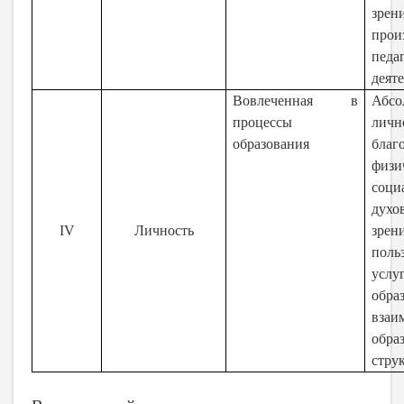
зрен
прои
педа
деят
Вовлеченная в
Абсо
процессы
личн
образования
бла
физи
соц
дух
IV
Личность
зр
поль
услу
обр
взаи
обра
стру