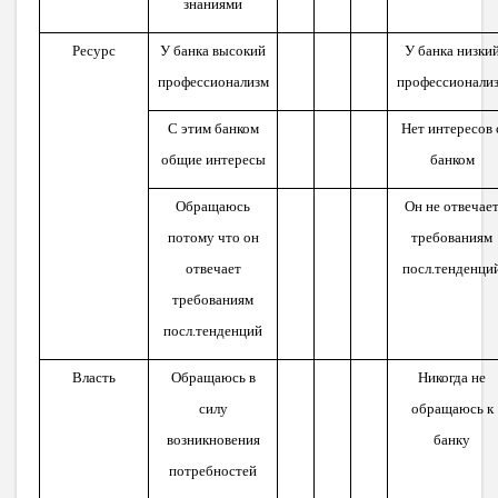
знаниями
Ресурс
У банка высокий
У банка низки
профессионализм
профессионали
С этим банком
Нет интересов 
общие интересы
банком
Обращаюсь
Он не отвечае
потому что он
требованиям
отвечает
посл.тенденци
требованиям
посл.тенденций
Власть
Обращаюсь в
Никогда не
силу
обращаюсь к
возникновения
банку
потребностей