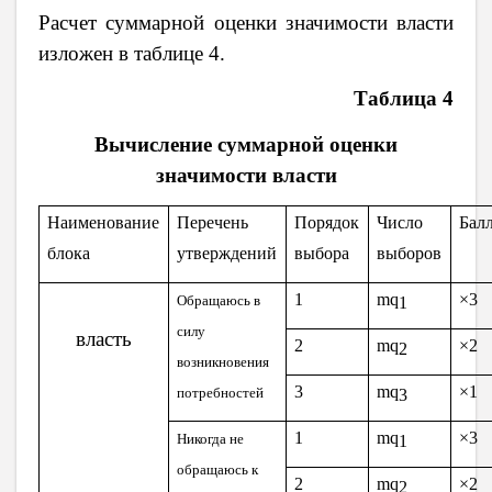
Расчет суммарной оценки значимости власти
изложен в таблице 4.
Таблица 4
Вычисление суммарной оценки
значимости власти
Наименование
Перечень
Порядок
Число
Бал
блока
утверждений
выбора
выборов
1
mq
×3
Обращаюсь в
1
силу
власть
2
mq
×2
2
возникновения
3
mq
×1
потребностей
3
1
mq
×3
Никогда не
1
обращаюсь к
2
mq
×2
2