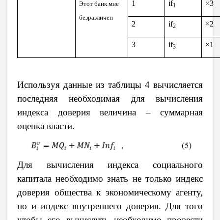
1
if
×3
Этот банк мне
1
безразличен
2
if
×2
2
3
if
×1
3
Используя данные из таблицы 4 вычисляется
последняя необходимая для вычисления
индекса доверия величина – суммарная
оценка власти.
Для вычисления индекса социального
капитала необходимо знать не только индекс
доверия общества к экономическому агенту,
но и индекс внутреннего доверия. Для того
чтобы его вычислить необходимо провести