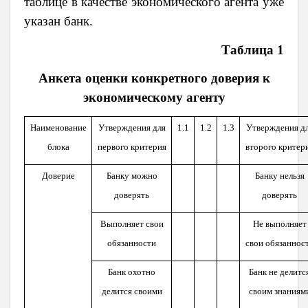
таблице в качестве экономического агента уже
указан банк.
Таблица 1
Анкета оценки конкретного доверия к
экономическому агенту
Наименование
Утверждения для
1.1
1.2
1.3
Утверждения д
блока
первого критерия
второго критер
Доверие
Банку можно
Банку нельзя
доверять
доверять
Выполняет свои
Не выполняет
обязанности
свои обязаннос
Банк охотно
Банк не делитс
делится своими
своим знаниям