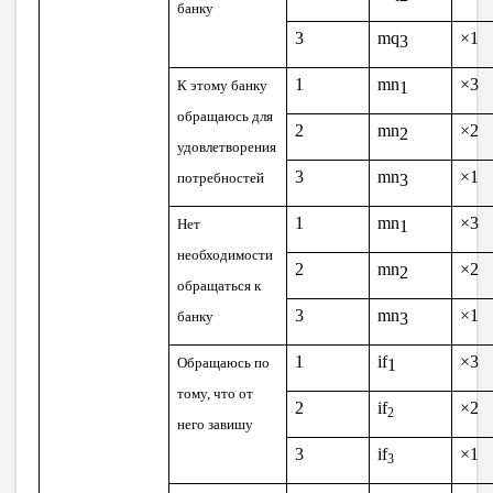
банку
3
mq
×1
3
1
mn
×3
К этому банку
1
обращаюсь для
2
mn
×2
2
удовлетворения
3
mn
×1
потребностей
3
1
mn
×3
Нет
1
необходимости
2
mn
×2
2
обращаться к
3
mn
×1
банку
3
1
if
×3
Обращаюсь по
1
тому, что от
2
if
×2
2
него завишу
3
if
×1
3