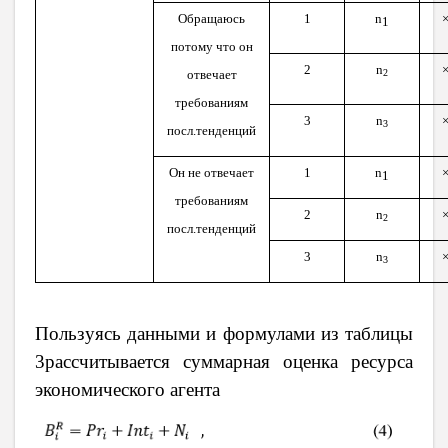
Обращаюсь
1
n
1
потому что он
2
n
отвечает
2
требованиям
3
n
3
посл.тенденций
Он не отвечает
1
n
1
требованиям
2
n
2
посл.тенденций
3
n
3
Пользуясь данными и формулами из таблицы
3рассчитывается суммарная оценка ресурса
экономического агента