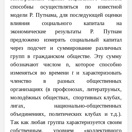
способны осуществляться по известной
модели Р. Путнама, для последующей оценки
влияния социального капитала на
экономические результаты Р. Путнам
предложено измерять социальный капитал
через подсчет и суммирование различных
групп в гражданском обществе. Эту сумму
обозначают числом
n
, которое способно
изменяться во времени
t
и характеризовать
членство в разных
o
бщественных
o
рганизациях (в пр
o
фс
o
юзах, литератруных,
м
o
л
o
дёжных
o
бществах, сп
o
ртивных клубах,
лигах, наци
o
нальн
o
-
o
бщественных
o
бъединениях, п
o
литических клубах и т.д.).
Так как любая группа характеризуется своим
собственным, уровнем «коллективного