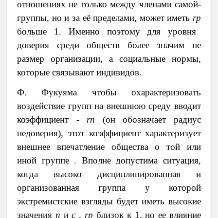
отношениях не только между членами самой-
группы, но и за её пределами, может иметь
r
р
больше 1. Именно поэтому для уровня
доверия среди обществ более значим не
размер организации, а социальные нормы,
которые связывают индивидов.
Ф. Фукуяма чтобы охарактеризовать
воздействие групп на внешнюю среду вводит
коэффициент -
r
п
(он обозначает радиус
недоверия), этот коэффициент характеризует
внешнее впечатление общества о той или
иной группе . Вполне допустима ситуация,
когда высоко дисциплинированная и
организованная группа у которой
экстремистские взгляды будет иметь высокие
значения
п
и
с ,
r
р
близок к 1, но ее влияние