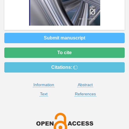
Submit manuscript
To cite
Citations:
Information
Abstract
Text
References