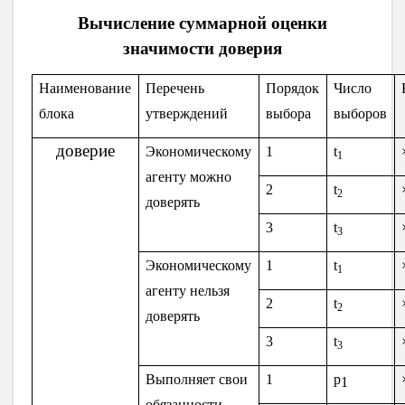
Вычисление суммарной оценки
значимости доверия
Наименование
Перечень
Порядок
Число
блока
утверждений
выбора
выборов
доверие
Экономическому
1
t
1
агенту можно
2
t
2
доверять
3
t
3
Экономическому
1
t
1
агенту нельзя
2
t
2
доверять
3
t
3
Выполняет свои
1
p
1
обязанности