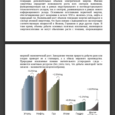
генерации   дополнительных   объемов   электрической   энергии.   Именно
энергетика   определяет   возможности   роста   всех   секторов   экономики,
функционирующих   как   в   рамках   индустриального   и   постиндустриального
технологического укладов, так и секторов, развивающихся в рамках нового
информационного   уклада.   Основными   источниками   первичной   энергии,
обеспечивавшими рост экономики в начале  
XXI
  в. являлись уголь, нефть и
природный газ. Наименьший рост объемов генерации энергии наблюдался в
секторе атомной энергетики, что было связано с выведением из эксплуатации
соответствующих мощностей  в Японии, Германии  и  ряде  других стран.  В
тоже время, объемы добычи  основных полезных ископаемых, являющихся
энергоносителями   не   могут   объективно   расти   с   темпами,   опережающими
мировой экономический рост. Замедление темпов прироста добычи рано или
поздно   приведет   не   к   стагнации,   а   к   обвалу   мирового   производства.
Природные   ископаемые   помимо   значительного   углеродного   следа   –
являются конечным ресурсом (без учета того, что добыча некоторой части
запасов – экономически нецелесообразна).