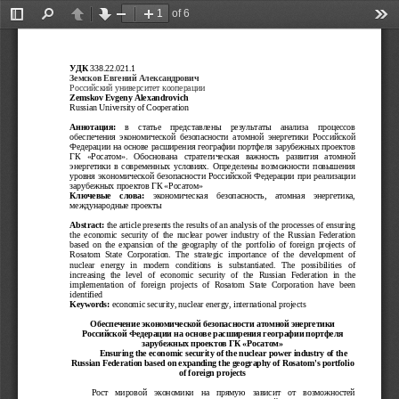
of 6
Toggle
Find
Previous
Next
Zoom
Zoom
Too
Sidebar
Out
In
УДК
 338.22.021.1
Земсков Евгений Александрович
Российский университет кооперации
Zemskov
Evgeny
Alexandrovich
Russian
University
 of 
Cooperation
Аннотация:  
в   статье   представлены   результаты   анализа   процессов
обеспечения   экономической   безопасности   атомной   энергетики   Российской
Федерации на основе расширения географии портфеля зарубежных проектов
ГК   «Росатом».   Обоснована   стратегическая   важность   развития   атомной
энергетики в современных условиях. Определены возможности повышения
уровня экономической безопасности Российской Федерации при реализации
зарубежных проектов ГК «Росатом»
Ключевые   слова:  
экономическая   безопасность,   атомная   энергетика,
международные проекты
Abstract:
the
article
presents
 the 
results
 of an 
analysis
 of the 
processes
 of 
ensuring
the  
economic
security
  of the  
nuclear
power
  industry of the  
Russian
Federation
based
  on the  
expansion
  of the  
geography
  of the  
portfolio
  of  
foreign
projects
  of
Rosatom
  State  
Corporation.
  The  
strategic
importance
  of   the  
development
  of
nuclear
energy
in
modern
conditions
  is  
substantiated.
The
possibilities
  of
increasing
  the  
level
  of  
economic
security
  of   the  
Russian
Federation
in
  the
implementation
  of  
foreign
projects
  of  
Rosatom
  State  
Corporation
  have   been
identified 
Keywords:
economic
security,
nuclear
energy,
international
projects
Обеспечение экономической безопасности атомной энергетики
Российской Федерации на основе расширения географии портфеля
зарубежных проектов ГК «Росатом»
Ensuring
 the 
economic
security
 of the 
nuclear
power
 industry of the
Russian
Federation
based
 on 
expanding
 the 
geography
 of 
Rosatom
's 
portfolio
of 
foreign
projects
Рост   мировой   экономики   на   прямую   зависит   от   возможностей