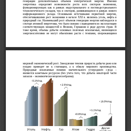
генерации   дополнительных   объемов   электрической   энергии.   Именно
энергетика   определяет   возможности   роста   всех   секторов   экономики,
функционирующих   как   в   рамках   индустриального   и   постиндустриального
технологического укладов, так и секторов, развивающихся в рамках нового
информационного   уклада.   Основными   источниками   первичной   энергии,
обеспечивавшими рост экономики в начале  
XXI
  в. являлись уголь, нефть и
природный газ. Наименьший рост объемов генерации энергии наблюдался в
секторе атомной энергетики, что было связано с выведением из эксплуатации
соответствующих мощностей  в Японии, Германии  и  ряде  других стран.  В
тоже время, объемы добычи  основных полезных ископаемых, являющихся
энергоносителями   не   могут   объективно   расти   с   темпами,   опережающими
мировой экономический рост. Замедление темпов прироста добычи рано или
поздно   приведет   не   к   стагнации,   а   к   обвалу   мирового   производства.
Природные   ископаемые   помимо   значительного   углеродного   следа   –
являются конечным ресурсом (без учета того, что добыча некоторой части
запасов – экономически нецелесообразна).