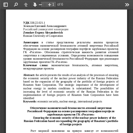
of 6
Toggle
Find
Previous
Next
Zoom
Zoom
Too
Sidebar
Out
In
УДК
 338.22.021.1
Земсков Евгений Александрович
Российский университет кооперации
Zemskov
Evgeny
Alexandrovich
Russian
University
 of 
Cooperation
Аннотация:  
в   статье   представлены   результаты   анализа   процессов
обеспечения   экономической   безопасности   атомной   энергетики   Российской
Федерации на основе расширения географии портфеля зарубежных проектов
ГК   «Росатом».   Обоснована   стратегическая   важность   развития   атомной
энергетики в современных условиях. Определены возможности повышения
уровня экономической безопасности Российской Федерации при реализации
зарубежных проектов ГК «Росатом»
Ключевые   слова:  
экономическая   безопасность,   атомная   энергетика,
международные проекты
Abstract:
the
article
presents
 the 
results
 of an 
analysis
 of the 
processes
 of 
ensuring
the  
economic
security
  of the  
nuclear
power
  industry of the  
Russian
Federation
based
  on the  
expansion
  of the  
geography
  of the  
portfolio
  of  
foreign
projects
  of
Rosatom
  State  
Corporation.
  The  
strategic
importance
  of   the  
development
  of
nuclear
energy
in
modern
conditions
  is  
substantiated.
The
possibilities
  of
increasing
  the  
level
  of  
economic
security
  of   the  
Russian
Federation
in
  the
implementation
  of  
foreign
projects
  of  
Rosatom
  State  
Corporation
  have   been
identified 
Keywords:
economic
security,
nuclear
energy,
international
projects
Обеспечение экономической безопасности атомной энергетики
Российской Федерации на основе расширения географии портфеля
зарубежных проектов ГК «Росатом»
Ensuring
 the 
economic
security
 of the 
nuclear
power
 industry of the
Russian
Federation
based
 on 
expanding
 the 
geography
 of 
Rosatom
's 
portfolio
of 
foreign
projects
Рост   мировой   экономики   на   прямую   зависит   от   возможностей